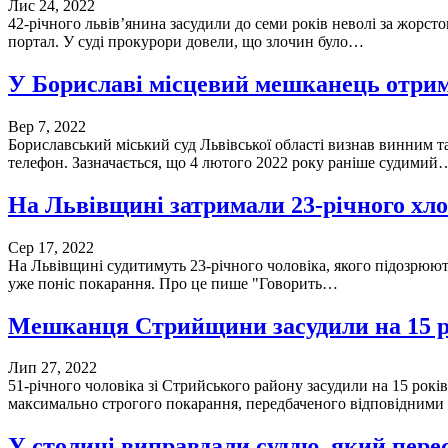
Лис 24, 2022
42-річного львів’янина засудили до семи років неволі за жорст
портал. У суді прокурори довели, що злочин було…
У Бориславі місцевий мешканець отрима
Вер 7, 2022
Бориславський міський суд Львівської області визнав винним т
телефон. Зазначається, що 4 лютого 2022 року раніше судимий
На Львівщині затримали 23-річного хл
Сер 17, 2022
На Львівщині судитимуть 23-річного чоловіка, якого підозрюю
уже поніс покарання. Про це пише "Говорить…
Мешканця Стрийщини засудили на 15 ро
Лип 27, 2022
51-річного чоловіка зі Стрийського району засудили на 15 рокі
максимально строгого покарання, передбаченого відповідним
У столиці виправдали суддю, який пере