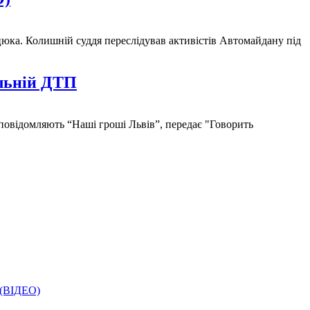
юка. Колишній суддя переслідував активістів Автомайдану під
ельній ДТП
повідомляють “Наші гроші Львів”, передає "Говорить
і (ВІДЕО)