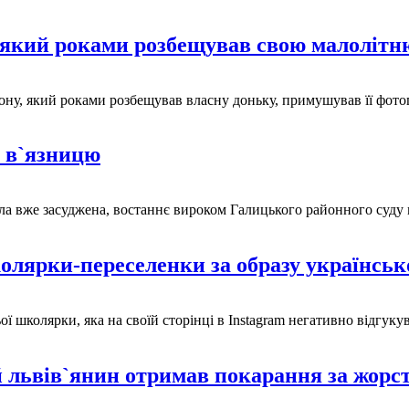
а, який роками розбещував свою малоліт
кону, який роками розбещував власну доньку, примушував її фото
у в`язницю
ула вже засуджена, востаннє вироком Галицького районного суду м
олярки-переселенки за образу українськ
школярки, яка на своїй сторінці в Instagram негативно відгукув
й львів`янин отримав покарання за жор