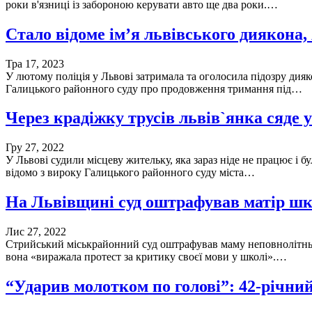
роки в'язниці із забороною керувати авто ще два роки.…
Стало відоме ім’я львівського диякон
Тра 17, 2023
У лютому поліція у Львові затримала та оголосила підозру дия
Галицького районного суду про продовження тримання під…
Через крадіжку трусів львів`янка сяде 
Гру 27, 2022
У Львові судили місцеву жительку, яка зараз ніде не працює і б
відомо з вироку Галицького районного суду міста…
На Львівщині суд оштрафував матір шк
Лис 27, 2022
Стрийський міськрайонний суд оштрафував маму неповнолітньої 
вона «виражала протест за критику своєї мови у школі».…
“Ударив молотком по голові”: 42-річни