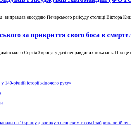
уд виправдав екссуддю Печерського райсуду столиці Віктора Киц
ського за прикриття свого боса в смерт
мінського Сергія Змроця у дачі неправдивих показань. Про це 
у 140-річній історії жіночого руху»
я
ди
напали на 10-річну дівчинку з перцевим газом і забризкали їй оч