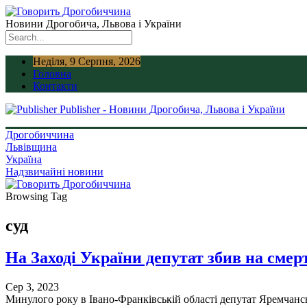
Новини Дрогобича, Львова і України
Неділя, 9 Серпня, 2026
Головна
Контакти
Publisher - Новини Дрогобича, Львова і України
Дрогобиччина
Львівщина
Україна
Надзвичайні новини
Browsing Tag
суд
На Заході України депутат збив на сме
Сер 3, 2023
Минулого року в Івано-Франківській області депутат Яремчанськ