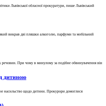
олітики Львівської обласної прокуратури, пише Львівський
, який викрав дві пляшки алкоголю, парфуми та мобільний
х речовин. При чому в минулому за подібне обвинувачення він
ад дитиною
альне насильство щодо дитини. Прокурори домоглися
О)