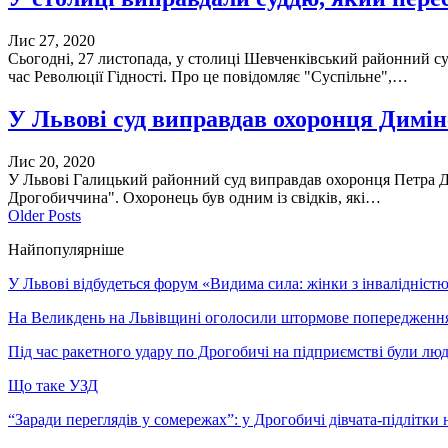
Лис 27, 2020
Сьогодні, 27 листопада, у столиці Шевченківський районний с
час Революції Гідності. Про це повідомляє "Суспільне",…
У Львові суд виправдав охоронця Димін
Лис 20, 2020
У Львові Галицький районний суд виправдав охоронця Петра Ди
Дрогобиччина". Охоронець був одним із свідків, які…
Older Posts
Найпопулярніше
У Львові відбудеться форум «Видима сила: жінки з інвалідністю 
На Великдень на Львівщині оголосили штормове попередженн
Під час ракетного удару по Дрогобичі на підприємстві були лю
Що таке УЗД
“Заради переглядів у сомережах”: у Дрогобичі дівчата-підлітки 