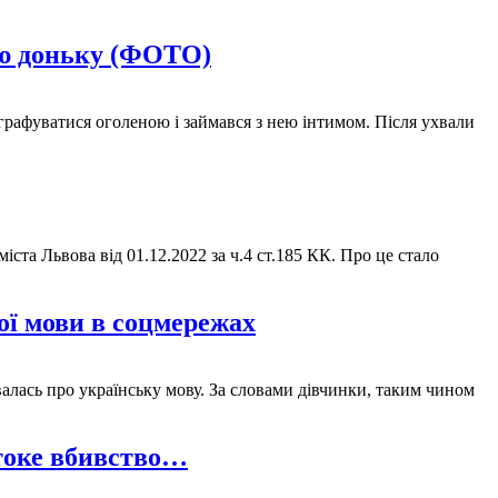
ню доньку (ФОТО)
графуватися оголеною і займався з нею інтимом. Після ухвали
іста Львова від 01.12.2022 за ч.4 ст.185 КК. Про це стало
ої мови в соцмережах
алась про українську мову. За словами дівчинки, таким чином
стоке вбивство…