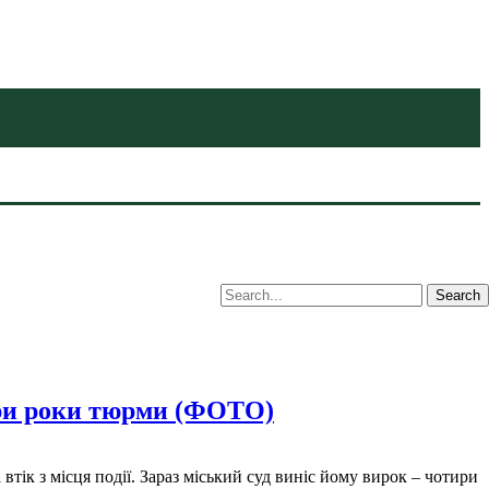
тири роки тюрми (ФОТО)
тік з місця події. Зараз міський суд виніс йому вирок – чотири