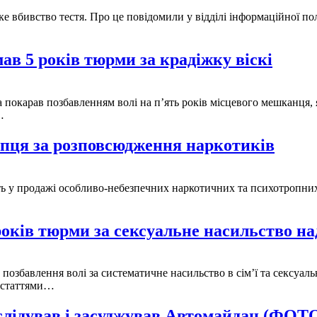
оке вбивство тестя. Про це повідомили у відділі інформаційної п
в 5 років тюрми за крадіжку віскі
а покарав позбавленням волі на п’ять років місцевого мешканця
…
опця за розповсюдження наркотиків
ть у продажі особливо-небезпечних наркотичних та психотропни
ків тюрми за сексуальне насильство н
в позбавлення волі за систематичне насильство в сім’ї та сексу
и статтями…
слідував і засуджував Автомайдан (ФОТ