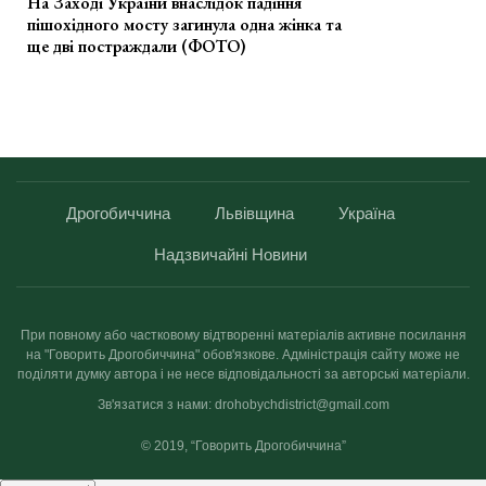
На Заході України внаслідок падіння
пішохідного мосту загинула одна жінка та
ще дві постраждали (ФОТО)
Дрогобиччина
Львівщина
Україна
Надзвичайні Новини
При повному або частковому відтворенні матеріалів активне посилання
на "Говорить Дрогобиччина" обов'язкове. Адміністрація сайту може не
поділяти думку автора і не несе відповідальності за авторські матеріали.
Зв'язатися з нами: drohobychdistrict@gmail.com
© 2019, “Говорить Дрогобиччина”