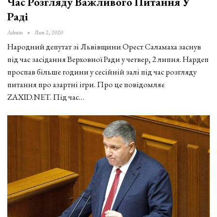
Час Розгляду Важливого Питання У
Раді
Admin
Лип 2, 2020
Народний депутат зі Львівщини Орест Саламаха заснув
під час засідання Верховної Ради у четвер, 2 липня. Нардеп
проспав більше години у сесійній залі під час розгляду
питання про азартні ігри. Про це повідомляє
ZAXID.NET. Під час…