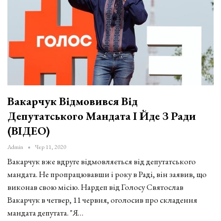
Вакарчук Відмовився Від
Депутатського Мандата І Йде З Ради
(ВІДЕО)
Admin
Чер 11, 2020
Вакарчук вже вдруге відмовляється від депутатського
мандата. Не пропрацювавши і року в Раді, він заявив, що
виконав свою місію. Нардеп від Голосу Святослав
Вакарчук в четвер, 11 червня, оголосив про складення
мандата депутата. "Я…