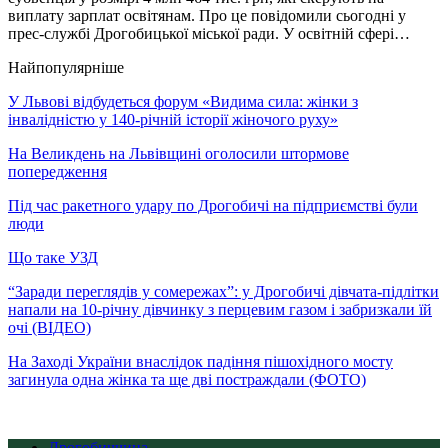
виплату зарплат освітянам. Про це повідомили сьогодні у
прес-службі Дрогобицької міської ради. У освітній сфері…
Найпопулярніше
У Львові відбудеться форум «Видима сила: жінки з
інвалідністю у 140-річній історії жіночого руху»
На Великдень на Львівщині оголосили штормове
попередження
Під час ракетного удару по Дрогобичі на підприємстві були
люди
Що таке УЗД
“Заради переглядів у сомережах”: у Дрогобичі дівчата-підлітки
напали на 10-річну дівчинку з перцевим газом і забризкали їй
очі (ВІДЕО)
На Заході України внаслідок падіння пішохідного мосту
загинула одна жінка та ще дві постраждали (ФОТО)
Дрогобиччина