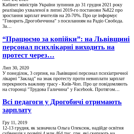
Кабінет міністрів України зупинив до 31 грудня 2021 року
реалізацію ухваленої в липні 2019-го постанови №822 про
зростання зарплат вчителів на 20-70%. Про це інформує
"Говорить Дрогобиччина" з посиланням на Радіо Свобода.
За…
“Працюємо за копійки”: на Львівщині
персонал психлікарні виходить на
протест через…
Лип 30, 2020
У понеділок, 3 серпня, на Львівщині персонал психіатричної
лікарні "Заклад" на знак протесту проти невиплати зарплат
перекриють важливу трасу - Київ-Чоп. Про це повідомляють
на сторонці "Трудова Галичина" у Facebook. Протягом…
Всі педагоги у Дрогобичі отримають
зарплату
Гру 11, 2019
12-13 грудня, як зазначила Ольга Олексюк, надійде освітня
субвенція у розмірі 4 млн 464 тис. грн, які скерують на