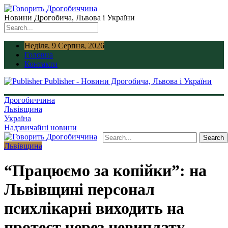
Новини Дрогобича, Львова і України
Неділя, 9 Серпня, 2026
Головна
Контакти
Publisher - Новини Дрогобича, Львова і України
Дрогобиччина
Львівщина
Україна
Надзвичайні новини
Львівщина
“Працюємо за копійки”: на
Львівщині персонал
психлікарні виходить на
протест через невиплату