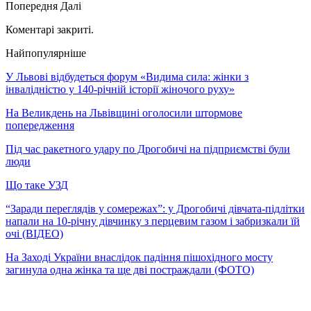
Попередня
Далі
Коментарі закриті.
Найпопулярніше
У Львові відбудеться форум «Видима сила: жінки з
інвалідністю у 140-річній історії жіночого руху»
На Великдень на Львівщині оголосили штормове
попередження
Під час ракетного удару по Дрогобичі на підприємстві були
люди
Що таке УЗД
“Заради переглядів у сомережах”: у Дрогобичі дівчата-підлітки
напали на 10-річну дівчинку з перцевим газом і забризкали їй
очі (ВІДЕО)
На Заході України внаслідок падіння пішохідного мосту
загинула одна жінка та ще дві постраждали (ФОТО)