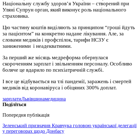
Національну службу здоров’я України – створений при
Уляні Супрун орган, який виконує роль національного
страховика.
Цю частину коштів виділяють за принципом “гроші йдуть
за пацієнтом” на конкретно надане лікування. Але, за
словами медиків і профспілок, тарифи НСЗУ є
заниженими і неадекватними.
За перший же місяць медреформа обернулася
скороченням зарплат і звільненням персоналу. Особливо
боляче це вдарило по психіатричній службі.
І все це відбувається на тлі пандемії, заражень і смертей
медиків від коронавіруса і обіцяних 300% доплат.
зарплати
Львівщина
медицина
Поділіться
Попередня публікація
Зеленський призначив Кравчука головою української делегації
у переговорах щодо Донбасу