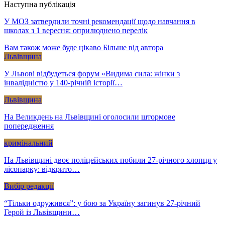
Наступна публікація
У МОЗ затвердили точні рекомендації щодо навчання в
школах з 1 вересня: оприлюднено перелік
Вам також може буде цікаво
Більше від автора
Львівщина
У Львові відбудеться форум «Видима сила: жінки з
інвалідністю у 140-річній історії…
Львівщина
На Великдень на Львівщині оголосили штормове
попередження
кримінальний
На Львівщині двоє поліцейських побили 27-річного хлопця у
лісопарку: відкрито…
Вибір редакції
“Тільки одружився”: у бою за Україну загинув 27-річний
Герой із Львівщини…