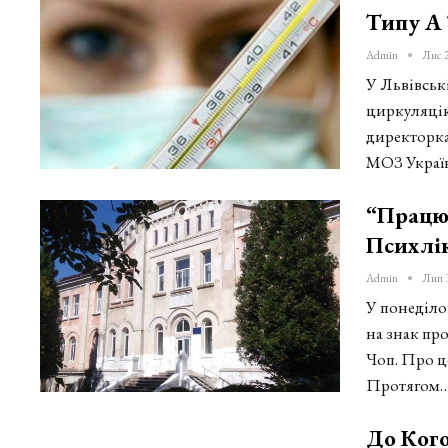
Типу А 
Admin
Лис 
У Львівські
циркуляцію
директорка
МОЗ Украї
“Працю
Психлік
Admin
Лип 
У понеділок
на знак пр
Чоп. Про ц
Протягом
До Ког