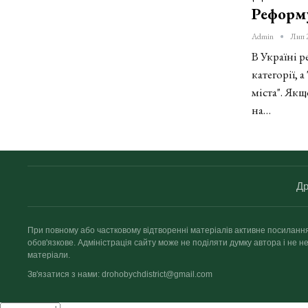
Реформ
Admin
Лип 
В Україні 
категорії, 
міста". Як
на…
Др
При повному або частковому відтворенні матеріалів активне посиланн
обов'язкове. Адміністрація сайту може не поділяти думку автора і не не
матеріали.
Зв'язатися з нами: drohobychdistrict@gmail.com