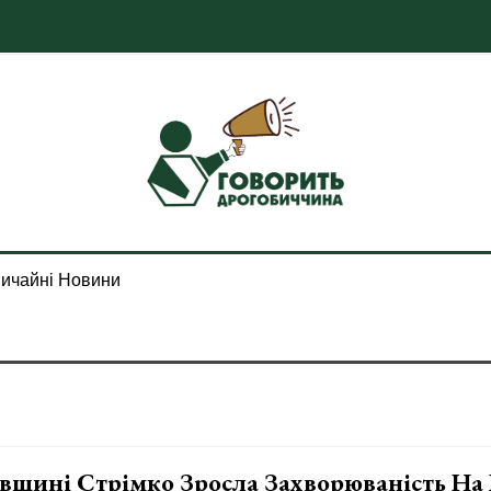
ичайні Новини
вщині Стрімко Зросла Захворюваність На