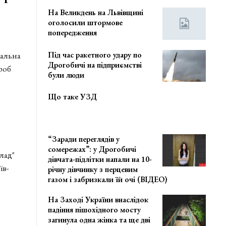
На Великдень на Львівщині
оголосили штормове
попередження
Під час ракетного удару по
ральна
Дрогобичі на підприємстві
роб
були люди
Що таке УЗД
“Заради переглядів у
сомережах”: у Дрогобичі
лад"
дівчата-підлітки напали на 10-
їв-
річну дівчинку з перцевим
газом і забризкали їй очі (ВІДЕО)
На Заході України внаслідок
падіння пішохідного мосту
загинула одна жінка та ще дві