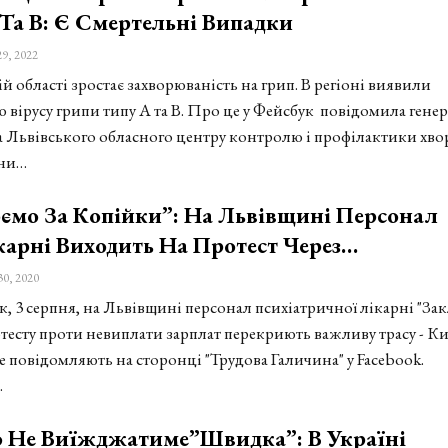
Та В: Є Смертельні Випадки
29, 2022
й області зростає захворюваність на грип. В регіоні виявили
 вірусу грипи типу А та В. Про це у Фейсбук повідомила гене
 Львівського обласного центру контролю і профілактики хво
ни…
ємо За Копійки”: На Львівщині Персонал
арні Виходить На Протест Через…
30, 2020
, 3 серпня, на Львівщині персонал психіатричної лікарні "Зак
отесту проти невиплати зарплат перекриють важливу трасу - Ки
е повідомляють на сторонці "Трудова Галичина" у Facebook.
…
о Не Виїжджатиме”швидка”: В Україні