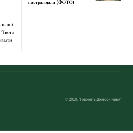
постраждали (ФОТО)
 певні
 "Твого
римати
© 2019, “Говорить Дрогобиччина”