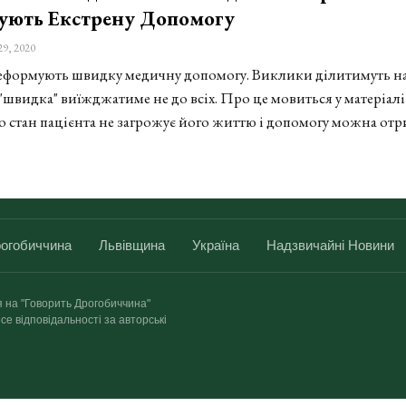
ують Екстрену Допомогу
29, 2020
реформують швидку медичну допомогу. Виклики ділитимуть на
а "швидка" виїжджатиме не до всіх. Про це мовиться у матеріалі
що стан пацієнта не загрожує його життю і допомогу можна от
огобиччина
Львівщина
Україна
Надзвичайні Новини
я на "Говорить Дрогобиччина"
се відповідальності за авторські