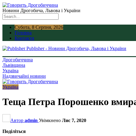
Новини Дрогобича, Львова і України
Субота, 8 Серпня, 2026
Головна
Контакти
Publisher - Новини Дрогобича, Львова і України
Дрогобиччина
Львівщина
Україна
Надзвичайні новини
Україна
Теща Петра Порошенко вмира
Автор
admin
Увімкнено
Лис 7, 2020
Поділіться