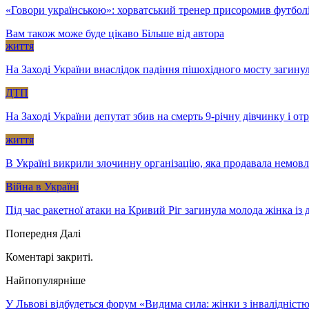
«Говори українською»: хорватський тренер присоромив футболі
Вам також може буде цікаво
Більше від автора
життя
На Заході України внаслідок падіння пішохідного мосту загину
ДТП
На Заході України депутат збив на смерть 9-річну дівчинку і о
життя
В Україні викрили злочинну організацію, яка продавала немов
Війна в Україні
Під час ракетної атаки на Кривий Ріг загинула молода жінка із
Попередня
Далі
Коментарі закриті.
Найпопулярніше
У Львові відбудеться форум «Видима сила: жінки з інвалідністю 