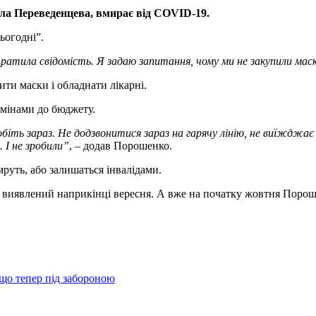
ла Переведенцева, вмирає від COVID-19.
ьогодні”.
ратила свідомість. Я задаю запитання, чому ми не закупили маск
ити маски і обладнати лікарні.
мінами до бюджету.
обіть зараз. Не додзвонитися зараз на гарячу лінію, не виїжджа
 І не зробили”
, – додав Порошенко.
мруть, або залишаться інвалідами.
 виявлений наприкінці вересня. А вже на початку жовтня Пороше
що тепер під забороною