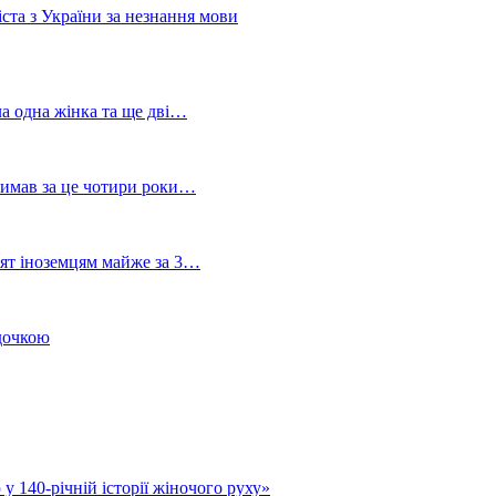
ста з України за незнання мови
ла одна жінка та ще дві…
тримав за це чотири роки…
лят іноземцям майже за 3…
 дочкою
у 140-річній історії жіночого руху»