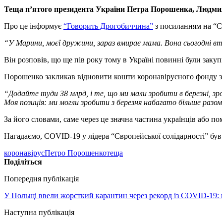
Теща п’ятого президента України Петра Порошенка, Людми
Про це інформує
“Говорить Дрогобиччина”
з посиланням на “С
“У Марини, моєї дружини, зараз вмирає мама. Вона сьогодні вт
Він розповів, що ще пів року тому в Україні повинні були закуп
Порошенко закликав відновити кошти коронавірусного фонду з
“Додайте туди 38 млрд, і те, що ми мали зробити в березні, зр
Моя позиція: ми могли зробити з березня набагато більше разом.
За його словами, саме через це значна частина українців або по
Нагадаємо, COVID-19 у лідера “Європейської солідарності” був
коронавірус
Петро Порошенко
теща
Поділіться
Попередня публікація
У Польщі ввели жорсткий карантин через рекорд із COVID-19: 
Наступна публікація