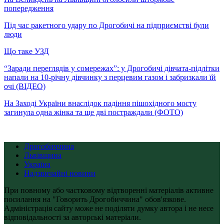
попередження
Під час ракетного удару по Дрогобичі на підприємстві були
люди
Що таке УЗД
“Заради переглядів у сомережах”: у Дрогобичі дівчата-підлітки
напали на 10-річну дівчинку з перцевим газом і забризкали їй
очі (ВІДЕО)
На Заході України внаслідок падіння пішохідного мосту
загинула одна жінка та ще дві постраждали (ФОТО)
Дрогобиччина
Львівщина
Україна
Надзвичайні новини
При повному або частковому відтворенні матеріалів активне
посилання на "Говорить Дрогобиччина" обов'язкове.
Адміністрація сайту може не поділяти думку автора і не несе
відповідальності за авторські матеріали.