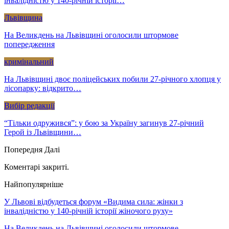
інвалідністю у 140-річній історії…
Львівщина
На Великдень на Львівщині оголосили штормове
попередження
кримінальний
На Львівщині двоє поліцейських побили 27-річного хлопця у
лісопарку: відкрито…
Вибір редакції
“Тільки одружився”: у бою за Україну загинув 27-річний
Герой із Львівщини…
Попередня
Далі
Коментарі закриті.
Найпопулярніше
У Львові відбудеться форум «Видима сила: жінки з
інвалідністю у 140-річній історії жіночого руху»
На Великдень на Львівщині оголосили штормове