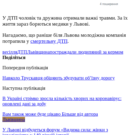
У ДТП чоловік та дружина отримали важкі травми. За їх
життя зараз борються медики у Львові.
Нагадаємо, що раніше біля Львова молодіжна компанія
потрапила у
смертельну ДТП
.
весілля
ДТП
Львівщина
постраждали люди
пяний за кермом
Поділіться
Попередня публікація
Навколо Трускавця обіцяють збудувати об’їзну дорогу
Наступна публікація
В Україні стрімко зросла кількість хворих на коронавірус:
оновлені дані за добу
Вам також може буде цікаво
Більше від автора
Львівщина
У Львові відбудеться форум «Видима сила: жінки з