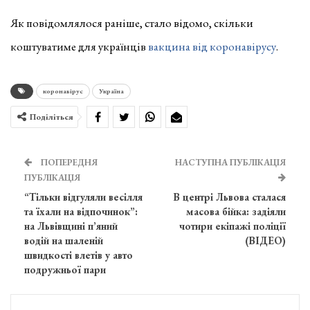
Як повідомлялося раніше, стало відомо, скільки
коштуватиме для українців
вакцина від коронавірусу
.
коронавірус
Україна
Поділіться
ПОПЕРЕДНЯ
НАСТУПНА ПУБЛІКАЦІЯ
ПУБЛІКАЦІЯ
“Тільки відгуляли весілля
В центрі Львова сталася
та їхали на відпочинок”:
масова бійка: задіяли
на Львівщині п’яний
чотири екіпажі поліції
водій на шаленій
(ВІДЕО)
швидкості влетів у авто
подружньої пари