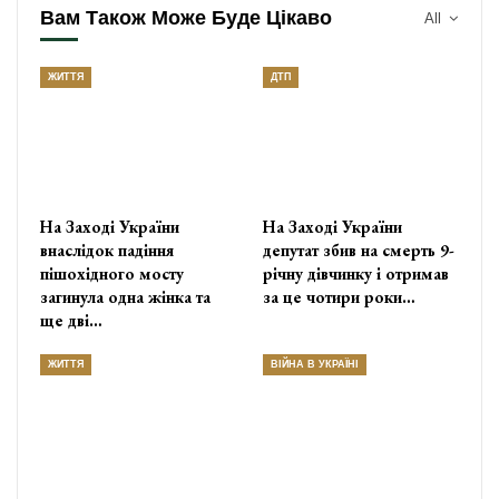
Вам Також Може Буде Цікаво
All
ЖИТТЯ
ДТП
На Заході України
На Заході України
внаслідок падіння
депутат збив на смерть 9-
пішохідного мосту
річну дівчинку і отримав
загинула одна жінка та
за це чотири роки…
ще дві…
ЖИТТЯ
ВІЙНА В УКРАЇНІ