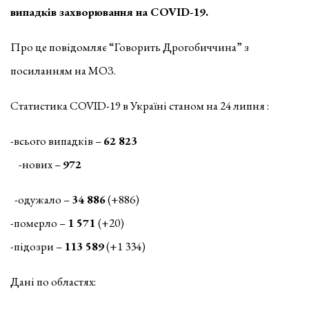
випадків захворювання на COVID-19.
Про це повідомляє “Говорить Дрогобиччина” з
посиланням на МОЗ.
Статистика COVID-19 в Україні станом на 24 липня :
-всього випадків –
62 823
-нових –
972
-одужало –
34 886
(+886)
-померло –
1 571
(+20)
-підозри –
113 589
(+1 334)
Дані по областях: