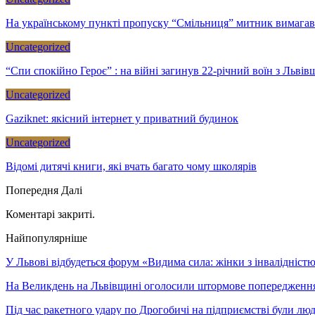
На українському пункті пропуску “Смільниця” митник вимагав
Uncategorized
“Спи спокійно Героє” : на війні загинув 22-річний воїн з Льв
Uncategorized
Gaziknet: якісний інтернет у приватний будинок
Uncategorized
Відомі дитячі книги, які вчать багато чому школярів
Попередня
Далі
Коментарі закриті.
Найпопулярніше
У Львові відбудеться форум «Видима сила: жінки з інвалідністю 
На Великдень на Львівщині оголосили штормове попередженн
Під час ракетного удару по Дрогобичі на підприємстві були лю