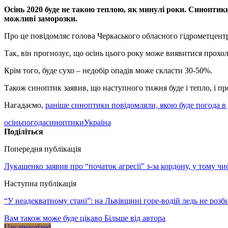
Осінь 2020 буде не такою теплою, як минулі роки. Синоптик
можливі заморозки.
Про це повідомляє голова Черкаського обласного гідрометцент
Так, він прогнозує, що осінь цього року може виявитися прохо
Крім того, буде сухо – недобір опадів може скласти 30-50%.
Також синоптик заявив, що наступного тижня буде і тепло, і про
Нагадаємо,
раніше синоптики повідомляли, якою буде погода в
осінь
погода
синоптики
Україна
Поділіться
Попередня публікація
Лукашенко заявив про “початок агресії” з-за кордону, у тому чи
Наступна публікація
“У неадекватному стані”: на Львівщині горе-водій ледь не роз
Вам також може буде цікаво
Більше від автора
Uncategorized