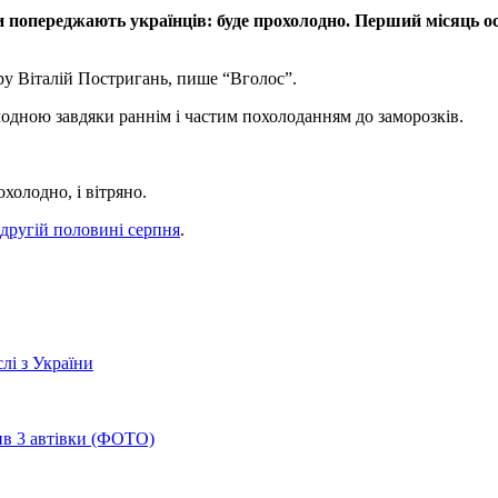
и попереджають українців: буде прохолодно. Перший місяць о
ру Віталій Постригань, пише “Вголос”.
лодною завдяки раннім і частим похолоданням до заморозків.
холодно, і вітряно.
 другій половині серпня
.
слі з України
бив 3 автівки (ФОТО)