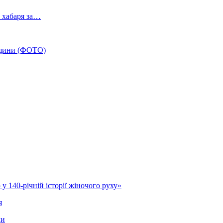
 хабаря за…
івщини (ФОТО)
у 140-річній історії жіночого руху»
я
ди