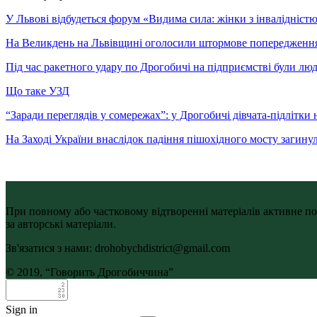
У Львові відбудеться форум «Видима сила: жінки з інвалідністю 
На Великдень на Львівщині оголосили штормове попередженн
Під час ракетного удару по Дрогобичі на підприємстві були лю
Що таке УЗД
“Заради переглядів у сомережах”: у Дрогобичі дівчата-підлітки 
На Заході України внаслідок падіння пішохідного мосту загину
При повному або частковому відтворенні матеріалів активне по
за авторські матеріали.
Зв'язатися з нами: drohobychdistrict@gmail.com
© 2019, “Говорить Дрогобиччина”
Sign in