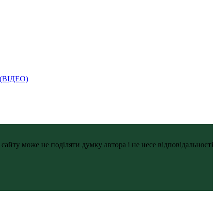
і (ВІДЕО)
айту може не поділяти думку автора і не несе відповідальності