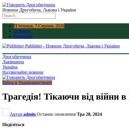
Новини Дрогобича, Львова і України
П’ятниця, 7 Серпня, 2026
Головна
Контакти
Publisher - Новини Дрогобича, Львова і України
Дрогобиччина
Львівщина
Україна
Надзвичайні новини
Війна в Україні
життя
світ
Трагедія! Тікаючи від війни в
Автор
admin
Останнє оновлення
Тра 28, 2024
Поділіться