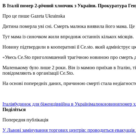
В Італії помер 2-річний хлопчик з України. Прокуратура Гену
Про це пише Gazeta Ukrainska
Дитина померла уві сні. Смерть малюка виявила його мама. Це с
Тут мама із синочком жили впродовж останніх кількох місяців.
Новину підтвердили в кооперативі il Ce.sto. який адмініструє ц
«Увесь Ce.Sto приголомшений трагічною новиною про смерть дит
Маленькому було лише 2 роки. Він із мамою приїхав в Італію, тік
повідомляють в організації Ce.Sto.
На основі попередніх даних, причиною смерті стала недіагност
Італія
будинок для біженців
війна в Україні
малюк
новини
помер 
Поділіться
Попередня публікація
У Львові замінування торгових центрів: проводиться евакуаці