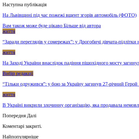
Наступна публікація
На Львівщині під час пожежі вщент згорів автомобіль (ФОТО)
Вам також може буде цікаво
Більше від автора
життя
“Заради переглядів у сомережах”: у Дрогобичі дівчата-підлітк
життя
На Заході України внаслідок падіння пішохідного мосту загину
Вибір редакції
“Тільки одружився”: у бою за Україну загинув 27-річний Геро
життя
В Україні викрили злочинну організацію, яка продавала немов
Попередня
Далі
Коментарі закриті.
Найпопулярніше