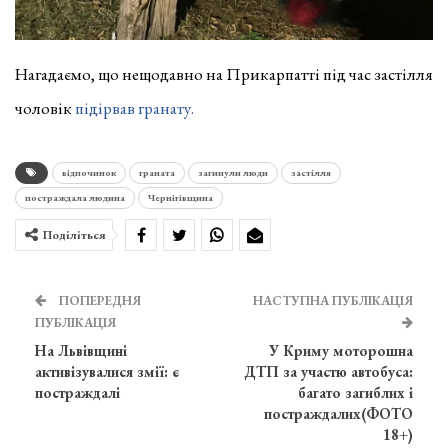
Нагадаємо, що нещодавно на Прикарпатті під час застілля
чоловік
підірвав гранату.
відпочинок
граната
загинули люди
застілля
постраждала людина
Чернігівщина
Поділіться
ПОПЕРЕДНЯ
НАСТУПНА ПУБЛІКАЦІЯ
ПУБЛІКАЦІЯ
На Львівщині
У Криму моторошна
активізувалися змії: є
ДТП за участю автобуса:
постраждалі
багато загиблих і
постраждалих(ФОТО
18+)