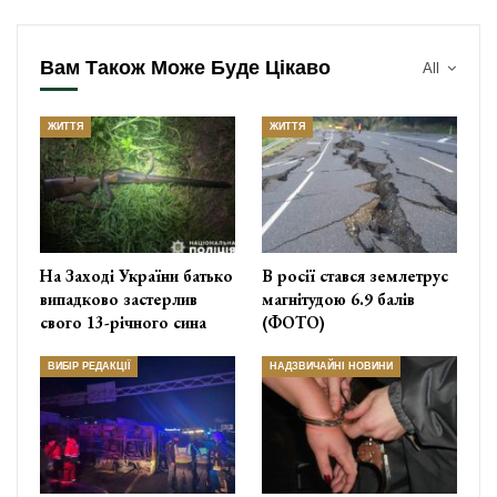
Вам Також Може Буде Цікаво
All
ЖИТТЯ
ЖИТТЯ
На Заході України батько
В росії стався землетрус
випадково застерлив
магнітудою 6.9 балів
свого 13-річного сина
(ФОТО)
ВИБІР РЕДАКЦІЇ
НАДЗВИЧАЙНІ НОВИНИ