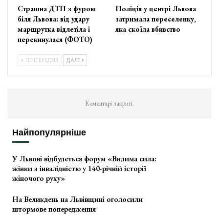
Страшна ДТП з фурою
Поліція у центрі Львова
біля Львова: від удару
затримала переселенку,
маршрутка відлетіла і
яка скоїла вбивство
перекинулася (ФОТО)
ПОПЕРЕДНЯ
ДАЛІ
Коментарі закриті.
Найпопулярніше
У Львові відбудеться форум «Видима сила:
жінки з інвалідністю у 140-річній історії
жіночого руху»
На Великдень на Львівщині оголосили
штормове попередження