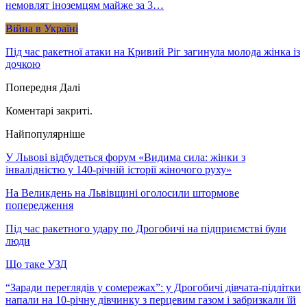
немовлят іноземцям майже за 3…
Війна в Україні
Під час ракетної атаки на Кривий Ріг загинула молода жінка із
дочкою
Попередня
Далі
Коментарі закриті.
Найпопулярніше
У Львові відбудеться форум «Видима сила: жінки з
інвалідністю у 140-річній історії жіночого руху»
На Великдень на Львівщині оголосили штормове
попередження
Під час ракетного удару по Дрогобичі на підприємстві були
люди
Що таке УЗД
“Заради переглядів у сомережах”: у Дрогобичі дівчата-підлітки
напали на 10-річну дівчинку з перцевим газом і забризкали їй