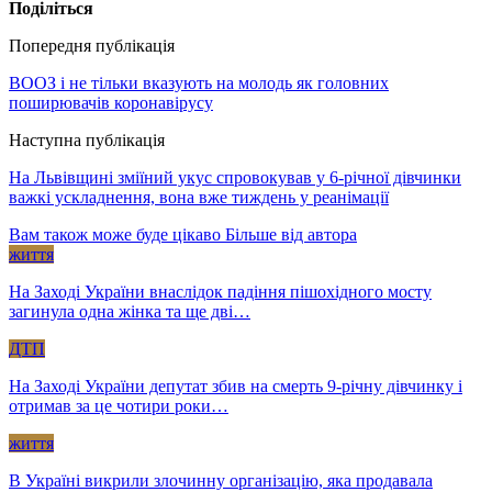
Поділіться
Попередня публікація
ВООЗ і не тільки вказують на молодь як головних
поширювачів коронавірусу
Наступна публікація
На Львівщині зміїний укус спровокував у 6-річної дівчинки
важкі ускладнення, вона вже тиждень у реанімації
Вам також може буде цікаво
Більше від автора
життя
На Заході України внаслідок падіння пішохідного мосту
загинула одна жінка та ще дві…
ДТП
На Заході України депутат збив на смерть 9-річну дівчинку і
отримав за це чотири роки…
життя
В Україні викрили злочинну організацію, яка продавала