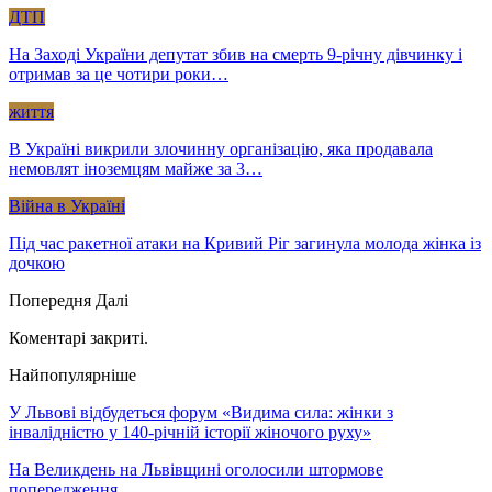
ДТП
На Заході України депутат збив на смерть 9-річну дівчинку і
отримав за це чотири роки…
життя
В Україні викрили злочинну організацію, яка продавала
немовлят іноземцям майже за 3…
Війна в Україні
Під час ракетної атаки на Кривий Ріг загинула молода жінка із
дочкою
Попередня
Далі
Коментарі закриті.
Найпопулярніше
У Львові відбудеться форум «Видима сила: жінки з
інвалідністю у 140-річній історії жіночого руху»
На Великдень на Львівщині оголосили штормове
попередження