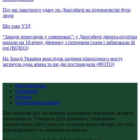
Під час ракетного удару по Дрогобичі на підприємстві були
люди
Що таке УЗД
“Заради переглядів у сомережах”: у Дрогобичі дівчата-підлітки
напали на 10-річну дівчинку з перцевим газом і забризкали їй
очі (ВІДЕО)
На Заході України внаслідок падіння пішохідного мосту
загинула одна жінка та ще дві постраждали (ФОТО)
Дрогобиччина
Львівщина
Україна
Надзвичайні новини
При повному або частковому відтворенні матеріалів активне
посилання на "Говорить Дрогобиччина" обов'язкове.
Адміністрація сайту може не поділяти думку автора і не несе
відповідальності за авторські матеріали.