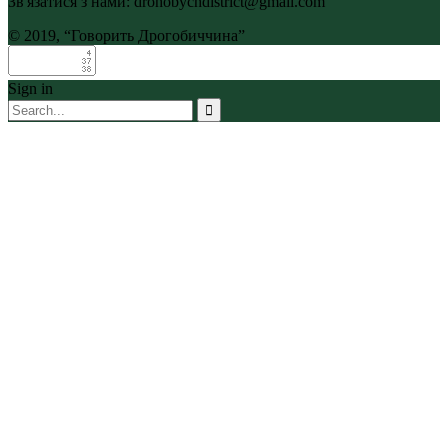
Зв'язатися з нами: drohobychdistrict@gmail.com
© 2019, “Говорить Дрогобиччина”
Sign in