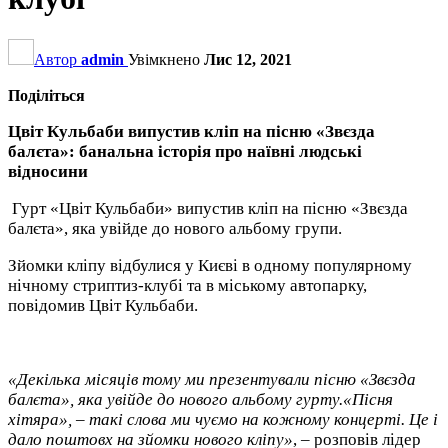
Автор
admin
Увімкнено
Лис 12, 2021
Поділіться
Цвіт Кульбаби випустив кліп на пісню «Звєзда
балєта»: банальна історія про наївні людські
відносини
Гурт «Цвіт Кульбаби» випустив кліп на пісню «Звєзда
балєта», яка увійде до нового альбому групи.
Зйомки кліпу відбулися у Києві в одному популярному
нічному стриптиз-клубі та в міському автопарку,
повідомив Цвіт Кульбаби.
«Декілька місяців тому ми презентували пісню «Звєзда
балєта», яка увійде до нового альбому гурту.«Пісня
хітяра», – такі слова ми чуємо на кожному концерті. Це і
дало поштовх на зйомки нового кліпу»
, – розповів лідер