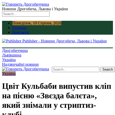
Новини Дрогобича, Львова і України
Понеділок, 10 Серпня, 2026
Головна
Контакти
Publisher - Новини Дрогобича, Львова і України
Дрогобиччина
Львівщина
Україна
Надзвичайні новини
Україна
Цвіт Кульбаби випустив кліп
на пісню «Звєзда балєта»,
який знімали у стриптиз-
клубі