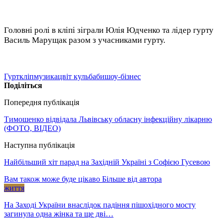
Головні ролі в кліпі зіграли Юлія Юдченко та лідер гурту
Василь Марущак разом з учасниками гурту.
Гурт
кліп
музика
цвіт кульбаби
шоу-бізнес
Поділіться
Попередня публікація
Тимошенко відвідала Львівську обласну інфекційну лікарню
(ФОТО, ВІДЕО)
Наступна публікація
Найбільший хіт парад на Західній Україні з Софією Гусевою
Вам також може буде цікаво
Більше від автора
життя
На Заході України внаслідок падіння пішохідного мосту
загинула одна жінка та ще дві…