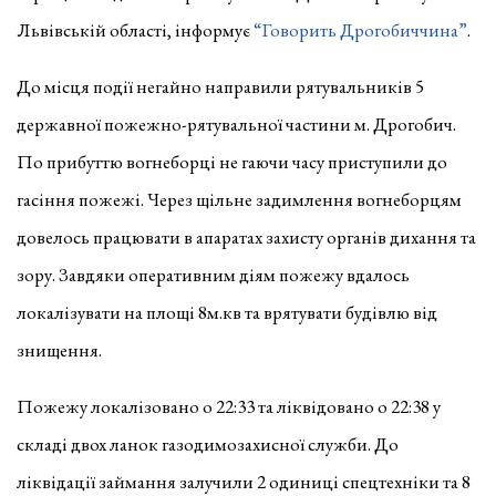
Львівській області, інформує
“Говорить Дрогобиччина”
.
До місця події негайно направили рятувальників 5
державної пожежно-рятувальної частини м. Дрогобич.
По прибуттю вогнеборці не гаючи часу приступили до
гасіння пожежі. Через щільне задимлення вогнеборцям
довелось працювати в апаратах захисту органів дихання та
зору. Завдяки оперативним діям пожежу вдалось
локалізувати на площі 8м.кв та врятувати будівлю від
знищення.
Пожежу локалізовано о 22:33 та ліквідовано о 22:38 у
складі двох ланок газодимозахисної служби. До
ліквідації займання залучили 2 одиниці спецтехніки та 8