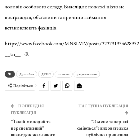
чоловік особового складу. Внаслідок пожежі ніхто не
постраждав, обставини та причини займання
встановлюють фахівців.
https://www.facebook.com/MNSLVIV/posts/323791954628952
__tn__=-R
Дрогобич
ДСНС
пожежа
рятувальники
Поділіться
ПОПЕРЕДНЯ
НАСТУПНА ПУБЛІКАЦІЯ
ПУБЛІКАЦІЯ
“Такий молодий та
“З мене тепер всі
перспективний”:
сміються”: вихователька
внаслідок жахливого
публічно принизила