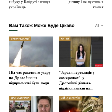
вибуху у Бейруті загинув
дитину і не пустила в
українець
туалет
Вам Також Може Буде Цікаво
All
ВИБІР РЕДАКЦІЇ
ЖИТТЯ
Під час ракетного удару
“Заради переглядів у
по Дрогобичі на
сомережах”: у
підприємстві були люди
Дрогобичі дівчата-
підлітки напали на…
ДРОГОБИЧЧИНА
ВІЙНА В УКРАЇНІ