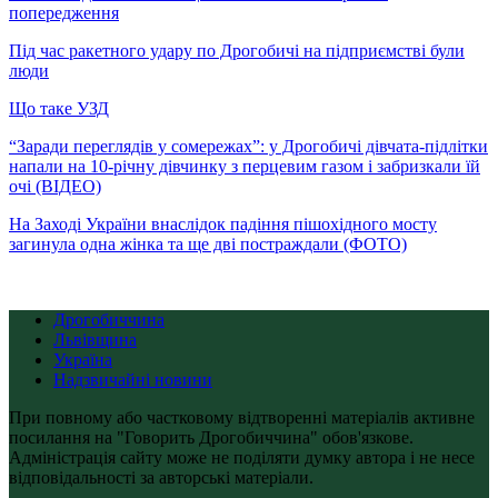
попередження
Під час ракетного удару по Дрогобичі на підприємстві були
люди
Що таке УЗД
“Заради переглядів у сомережах”: у Дрогобичі дівчата-підлітки
напали на 10-річну дівчинку з перцевим газом і забризкали їй
очі (ВІДЕО)
На Заході України внаслідок падіння пішохідного мосту
загинула одна жінка та ще дві постраждали (ФОТО)
Дрогобиччина
Львівщина
Україна
Надзвичайні новини
При повному або частковому відтворенні матеріалів активне
посилання на "Говорить Дрогобиччина" обов'язкове.
Адміністрація сайту може не поділяти думку автора і не несе
відповідальності за авторські матеріали.