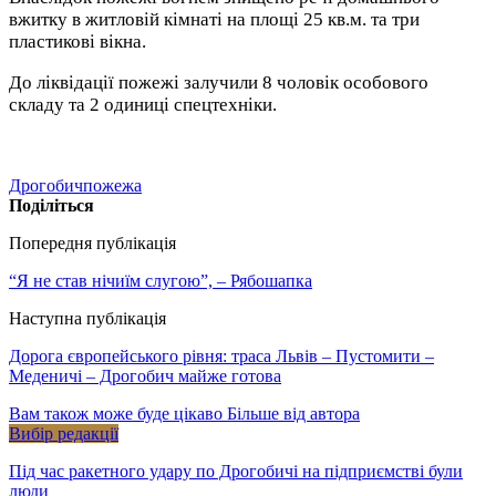
вжитку в житловій кімнаті на площі 25 кв.м. та три
пластикові вікна.
До ліквідації пожежі залучили 8 чоловік особового
складу та 2 одиниці спецтехніки.
Дрогобич
пожежа
Поділіться
Попередня публікація
“Я не став нічиїм слугою”, – Рябошапка
Наступна публікація
Дорога європейського рівня: траса Львів – Пустомити –
Меденичі – Дрогобич майже готова
Вам також може буде цікаво
Більше від автора
Вибір редакції
Під час ракетного удару по Дрогобичі на підприємстві були
люди