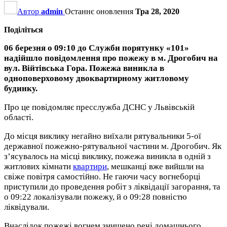
Автор
admin
Останнє оновлення
Тра 28, 2020
Поділіться
06 березня о 09:10 до Служби порятунку «101»
надійшло повідомлення про пожежу в м. Дрогобич на
вул. Війтівська Гора. Пожежа виникла в
одноповерховому двоквартирному житловому
будинку.
Про це повідомляє пресслужба ДСНС у Львівській
області.
До місця виклику негайно виїхали рятувальники 5-ої
державної пожежно-рятувальної частини м. Дрогобич. Як
з’ясувалось на місці виклику, пожежа виникла в одній з
житлових кімнати
квартири
, мешканці вже вийшли на
свіже повітря самостійно. Не гаючи часу вогнеборці
приступили до проведення робіт з ліквідації загорання, та
о 09:22 локалізували пожежу, й о 09:28 повністю
ліквідували.
Внаслідок пожежі вогнем знищено речі домашнього