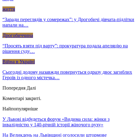
життя
“Заради переглядів у сомережах”: у Дрогобичі дівчата-підлітки
напали на…
Дрогобиччина
“Просять взяти під варту”: прокуратура подала апеляцію на
рішення суду…
Війна в Україні
Сьогодні додому назавжди повернуться одразу двоє загиблих
Героїв із одного містечка…
Попередня
Далі
Коментарі закриті.
Найпопулярніше
У Львові відбудеться форум «Видима сила: жінки з
інвалідністю у 140-річній історії жіночого руху»
На Великдень на Львівщині оголосили штормове