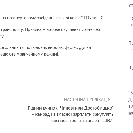
іс
 на позачерговому засіданні міської комісії ТЕБ та НС.
На
ш
 транспорту. Причина – масове скупчення людей на
су.
Пі
когольних та тютюнових виробів, фаст-фуди на
на
 працюють у звичайному режимі.
Щ
“З
Др
НАСТУПНА ПУБЛІКАЦІЯ
10
Гідний вчинок! Чиновники Дрогобицької
за
міськради з власної зарплати закуплять
експрес-тести та апарат ШВЛ
На