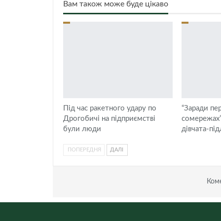
Вам також може буде цікаво
Під час ракетного удару по
“Заради пер
Дрогобичі на підприємстві
сомережах”
були люди
дівчата-пі
ПОПЕРЕДНЯ
ДАЛІ
Коме