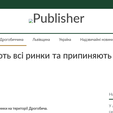
Дрогобиччина
Львівщина
Україна
Надзвичайні новин
ть всі ринки та припиняють 
Н
У 
инки на території Дрогобича.
си