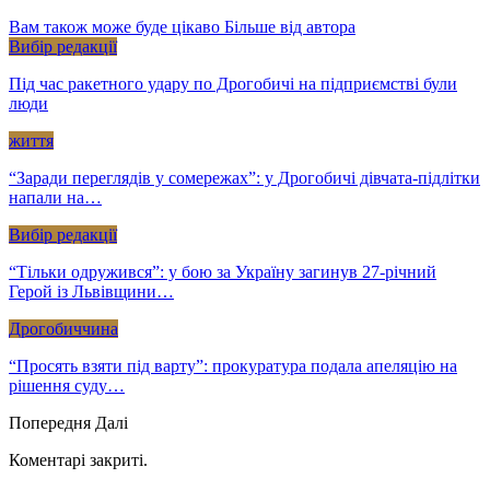
Вам також може буде цікаво
Більше від автора
Вибір редакції
Під час ракетного удару по Дрогобичі на підприємстві були
люди
життя
“Заради переглядів у сомережах”: у Дрогобичі дівчата-підлітки
напали на…
Вибір редакції
“Тільки одружився”: у бою за Україну загинув 27-річний
Герой із Львівщини…
Дрогобиччина
“Просять взяти під варту”: прокуратура подала апеляцію на
рішення суду…
Попередня
Далі
Коментарі закриті.