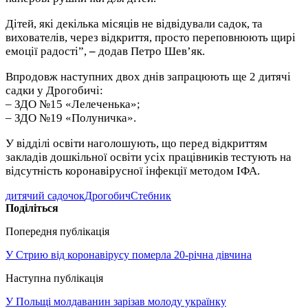
Дітей, які декілька місяців не відвідували садок, та
вихователів, через відкриття, просто переповнюють щирі
емоції радості”,
–
додав Петро Шев’як.
Впродовж наступних двох днів запрацюють ще 2 дитячі
садки у Дрогобичі:
– ЗДО №15 «Лелеченька»;
– ЗДО №19 «Полуничка».
У відділі освіти наголошують, що перед відкриттям
закладів дошкільної освіти усіх працівників тестують на
відсутність коронавірусної інфекції методом ІФА.
дитячий садочок
Дрогобич
Стебник
Поділіться
Попередня публікація
У Стрию від коронавірусу померла 20-річна дівчина
Наступна публікація
У Польщі молдаванин зарізав молоду українку