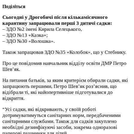
Поділіться
Сьогодні у Дрогобичі після кількамісячного
карантину запрацювали перші 3 дитячі садки:
– ЗДО №2 імені Кирила Селецького,
– ЗДО №13 «Казка»;
– ЗДО №30 «Волошка».
Також запрацював ЗДО №35 «Колобок», що у Стебнику.
Про це повідомив навчальник відділу освіти ДМР Петро
Шев’як.
На питання батьків, за яким критерієм обирали садки, які
запрацюють першими, Петро Шев’як роз’яснив, що
відібрали ті, які найопертивніше підготувалися до
відкриття.
“Усі садки, які відкривають, у своїй роботі
дотримуватимуться санітарних норм, передбаченими
санітарними службами. Також для садків закуплено
необхідні дезинфікуючі засоби, зокрема одноразові
паперові рушнички для дітей.