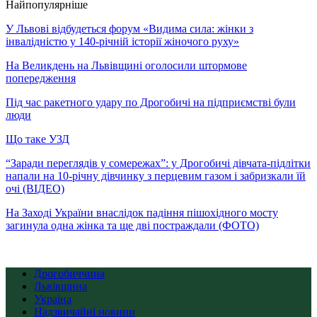
Найпопулярніше
У Львові відбудеться форум «Видима сила: жінки з
інвалідністю у 140-річній історії жіночого руху»
На Великдень на Львівщині оголосили штормове
попередження
Під час ракетного удару по Дрогобичі на підприємстві були
люди
Що таке УЗД
“Заради переглядів у сомережах”: у Дрогобичі дівчата-підлітки
напали на 10-річну дівчинку з перцевим газом і забризкали їй
очі (ВІДЕО)
На Заході України внаслідок падіння пішохідного мосту
загинула одна жінка та ще дві постраждали (ФОТО)
Дрогобиччина
Львівщина
Україна
Надзвичайні новини