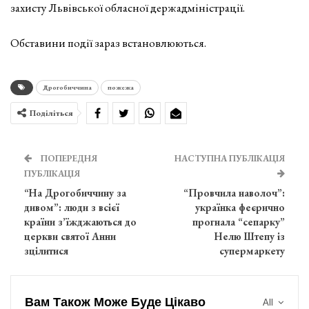
захисту Львівської обласної держадміністрації.
Обставини події зараз встановлюються.
Дрогобиччина
пожежа
Поділіться
ПОПЕРЕДНЯ
НАСТУПНА ПУБЛІКАЦІЯ
ПУБЛІКАЦІЯ
“На Дрогобиччину за
“Провчила наволоч”:
дивом”: люди з всієї
українка феєрично
країни з’їжджаються до
прогнала “сепарку”
церкви святої Анни
Нелю Штепу із
зцілитися
супермаркету
Вам Також Може Буде Цікаво
All