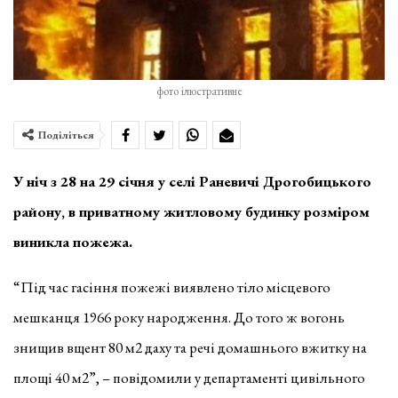
фото ілюстративне
Поділіться
У ніч з 28 на 29 січня у селі Раневичі Дрогобицького
району, в приватному житловому будинку розміром
виникла пожежа.
“Під час гасіння пожежі виявлено тіло місцевого
мешканця 1966 року народження. До того ж вогонь
знищив вщент 80 м2 даху та речі домашнього вжитку на
площі 40 м2”, – повідомили у департаменті цивільного