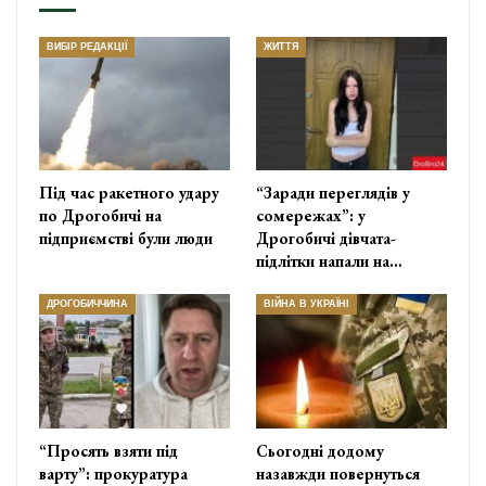
ВИБІР РЕДАКЦІЇ
ЖИТТЯ
Під час ракетного удару
“Заради переглядів у
по Дрогобичі на
сомережах”: у
підприємстві були люди
Дрогобичі дівчата-
підлітки напали на…
ДРОГОБИЧЧИНА
ВІЙНА В УКРАЇНІ
“Просять взяти під
Сьогодні додому
варту”: прокуратура
назавжди повернуться