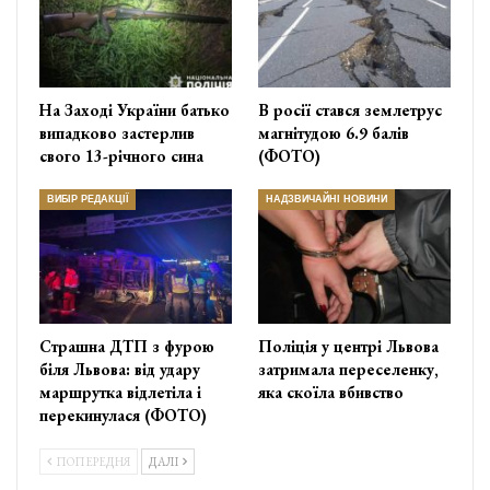
На Заході України батько
В росії стався землетрус
випадково застерлив
магнітудою 6.9 балів
свого 13-річного сина
(ФОТО)
ВИБІР РЕДАКЦІЇ
НАДЗВИЧАЙНІ НОВИНИ
Страшна ДТП з фурою
Поліція у центрі Львова
біля Львова: від удару
затримала переселенку,
маршрутка відлетіла і
яка скоїла вбивство
перекинулася (ФОТО)
ПОПЕРЕДНЯ
ДАЛІ