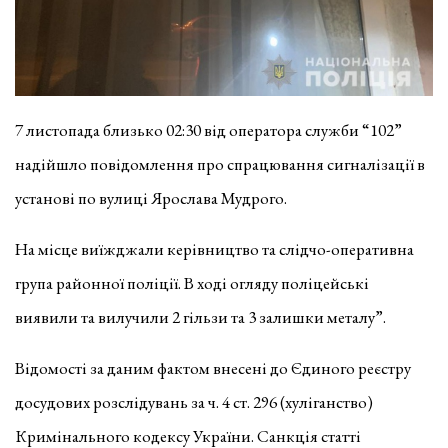
7 листопада близько 02:30 від оператора служби “102”
надійшло повідомлення про спрацювання сигналізації в
установі по вулиці Ярослава Мудрого.
На місце виїжджали керівництво та слідчо-оперативна
група районної поліції. В ході огляду поліцейські
виявили та вилучили 2 гільзи та 3 залишки металу”.
Відомості за даним фактом внесені до Єдиного реєстру
досудових розслідувань за ч. 4 ст. 296 (хуліганство)
Кримінального кодексу України. Санкція статті