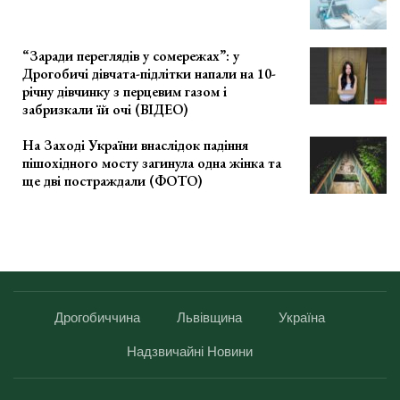
“Заради переглядів у сомережах”: у
Дрогобичі дівчата-підлітки напали на 10-
річну дівчинку з перцевим газом і
забризкали їй очі (ВІДЕО)
На Заході України внаслідок падіння
пішохідного мосту загинула одна жінка та
ще дві постраждали (ФОТО)
Дрогобиччина
Львівщина
Україна
Надзвичайні Новини