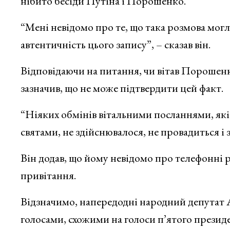
нібито бесіди Путіна і Порошенко.
“Мені невідомо про те, що така розмова могл
автентичність цього запису”, – сказав він.
Відповідаючи на питання, чи вітав Порошенк
зазначив, що не може підтвердити цей факт.
“Ніяких обмінів вітальними посланнями, як
святами, не здійснювалося, не провадиться і з
Він додав, що йому невідомо про телефонні р
привітання.
Відзначимо, напередодні народний депутат
голосами, схожими на голоси п’ятого прези