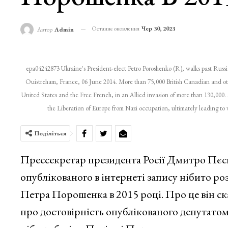
Останнє оновлення
Чер 30, 2023
Автор
Admin
epa04242873 Ukraine's President-elect Petro Poroshenko (R), walks past Russ
Ouistreham, France, 06 June 2014. More than 75,000 British Canadian and 
United States and the Free French, in an Allied invasion of more than 130,000. 
the Liberation of Europe from Nazi occupation, ultimately lead
Поділіться
Прессекретар президента Росії Дмитро Пєск
опублікованого в інтернеті запису нібито р
Петра Порошенка в 2015 році. Про це він ск
про достовірність опублікованого депутато