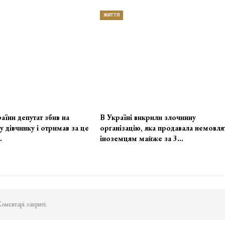
ЖИТТЯ
аїни депутат збив на
В Україні викрили злочинну
у дівчинку і отримав за це
організацію, яка продавала немовля
…
іноземцям майже за 3…
оментарі закриті.