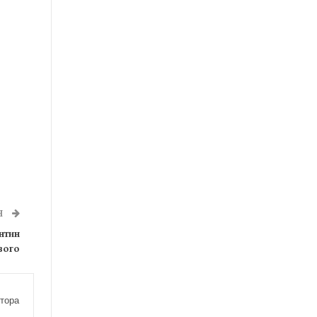
Я
нтин
вого
тора