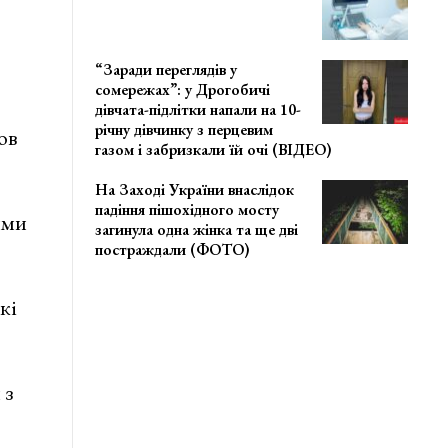
“Заради переглядів у
сомережах”: у Дрогобичі
дівчата-підлітки напали на 10-
річну дівчинку з перцевим
ов
газом і забризкали їй очі (ВІДЕО)
На Заході України внаслідок
падіння пішохідного мосту
ими
загинула одна жінка та ще дві
постраждали (ФОТО)
кі
 з