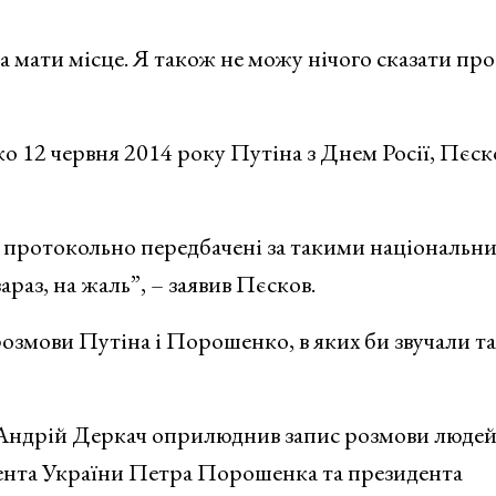
а мати місце. Я також не можу нічого сказати про
о 12 червня 2014 року Путіна з Днем Росії, Пєск
і протокольно передбачені за такими національн
араз, на жаль”, – заявив Пєсков.
озмови Путіна і Порошенко, в яких би звучали та
 Андрій Деркач оприлюднив запис розмови людей
дента України Петра Порошенка та президента