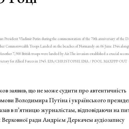
ian President Vladimir Putin during the commemoration of the 70th anniversary of the D
other Commonwealth Troops Landed on the beaches of Normandy on 06 June 1944 alongs
Another 7,900 British troops were landed by Air.The invasion established a crucial second
ing to victory for Allied Forces in 1945. EPA/CHRISTOPHE ENA / POOL MAXPPP OUT
ов заявив, що не може судити про автентичність
озмови Володимира Путіна і українського президе
азав в п’ятницю журналістам, відповідаючи на пи
м Верховної ради Андрієм Деркачем аудіозапису