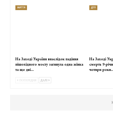
ЖИТТЯ
ДТП
На Заході України внаслідок падіння
На Заході Укр
пішохідного мосту загинула одна жінка
смерть 9-річн
та ще дві…
чотири роки
ПОПЕРЕДНЯ
ДАЛІ
К