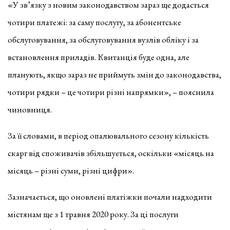
«У зв’язку з новим законодавством зараз ще додасться
чотири платежі: за саму послугу, за абонентське
обслуговування, за обслуговування вузлів обліку і за
встановлення приладів. Квитанція буде одна, але
планують, якщо зараз не приймуть змін до законодавства,
чотири рядки – це чотири різні напрямки», – пояснила
чиновниця.
За її словами, в період опалювального сезону кількість
скарг від споживачів збільшується, оскільки «місяць на
місяць – різні суми, різні цифри».
Зазначається, що оновлені платіжки почали надходити
містянам ще з 1 травня 2020 року. За ці послуги