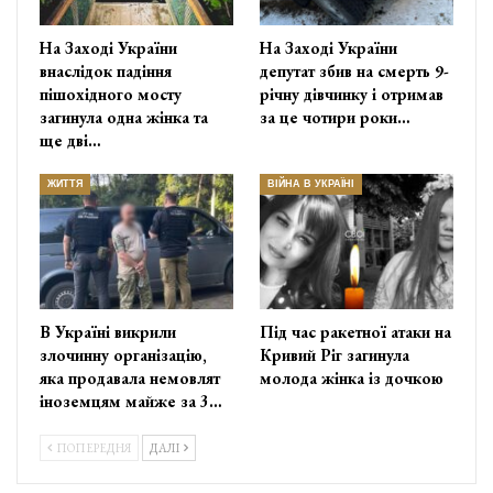
На Заході України
На Заході України
внаслідок падіння
депутат збив на смерть 9-
пішохідного мосту
річну дівчинку і отримав
загинула одна жінка та
за це чотири роки…
ще дві…
ЖИТТЯ
ВІЙНА В УКРАЇНІ
В Україні викрили
Під час ракетної атаки на
злочинну організацію,
Кривий Ріг загинула
яка продавала немовлят
молода жінка із дочкою
іноземцям майже за 3…
ПОПЕРЕДНЯ
ДАЛІ