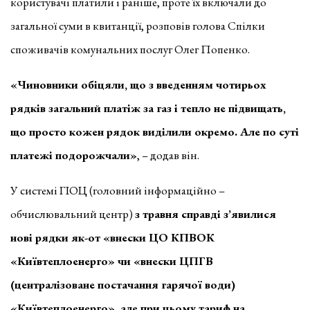
користувачі платили і раніше, проте їх включали до
загальної суми в квитанції, розповів голова Спілки
споживачів комунальних послуг Олег Попенко.
«Чиновники обіцяли, що з введенням чотирьох
рядків загальний платіж за газ і тепло не підвищать,
що просто кожен рядок виділили окремо. Але по суті
платежі подорожчали»
, – додав він.
У системі ГІОЦ (головний інформаційно –
обчислювальний центр)
з травня справді з’явилися
нові рядки як-от «внески ЦО КПВОК
«Київтеплоенерго» чи «внески ЦПГВ
(централізоване постачання гарячої води)
«Київтеплоенерго», але при цьому тариф на