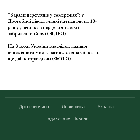
“Заради переглядів у сомережах”: у
Дрогобичі дівчата-підлітки напали на 10-
річну дівчинку з перцевим газом і
забризкали їй очі (ВІДЕО)
На Заході України внаслідок падіння
пішохідного мосту загинула одна жінка та
ще дві постраждали (ФОТО)
Дрогобиччина
Львівщина
Україна
Надзвичайні Новини