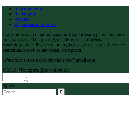
Дрогобиччина
Львівщина
Україна
Надзвичайні новини
При повному або частковому відтворенні матеріалів активне
посилання на "Говорить Дрогобиччина" обов'язкове.
Адміністрація сайту може не поділяти думку автора і не несе
відповідальності за авторські матеріали.
Зв'язатися з нами: drohobychdistrict@gmail.com
© 2019, “Говорить Дрогобиччина”
Sign in