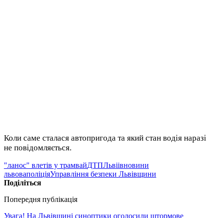
Коли саме сталася автопригода та який стан водія наразі
не повідомляється.
"ланос" влетів у трамвай
ДТП
Львіів
новини
львова
поліція
Управління безпеки Львівщини
Поділіться
Попередня публікація
Увага! На Львівщині синоптики оголосили штормове