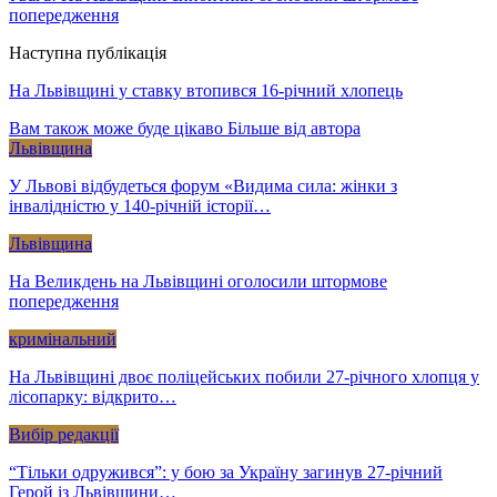
попередження
Наступна публікація
На Львівщині у ставку втопився 16-річний хлопець
Вам також може буде цікаво
Більше від автора
Львівщина
У Львові відбудеться форум «Видима сила: жінки з
інвалідністю у 140-річній історії…
Львівщина
На Великдень на Львівщині оголосили штормове
попередження
кримінальний
На Львівщині двоє поліцейських побили 27-річного хлопця у
лісопарку: відкрито…
Вибір редакції
“Тільки одружився”: у бою за Україну загинув 27-річний
Герой із Львівщини…