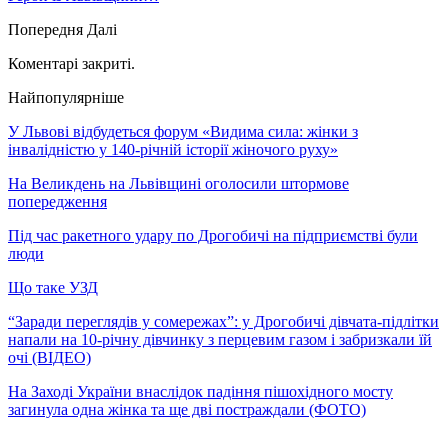
Попередня
Далі
Коментарі закриті.
Найпопулярніше
У Львові відбудеться форум «Видима сила: жінки з
інвалідністю у 140-річній історії жіночого руху»
На Великдень на Львівщині оголосили штормове
попередження
Під час ракетного удару по Дрогобичі на підприємстві були
люди
Що таке УЗД
“Заради переглядів у сомережах”: у Дрогобичі дівчата-підлітки
напали на 10-річну дівчинку з перцевим газом і забризкали їй
очі (ВІДЕО)
На Заході України внаслідок падіння пішохідного мосту
загинула одна жінка та ще дві постраждали (ФОТО)