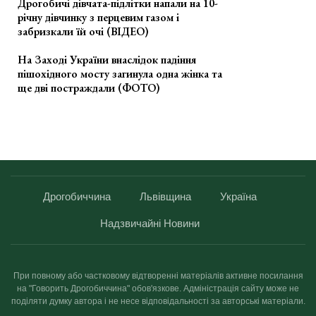
Дрогобичі дівчата-підлітки напали на 10-
річну дівчинку з перцевим газом і
забризкали їй очі (ВІДЕО)
На Заході України внаслідок падіння
пішохідного мосту загинула одна жінка та
ще дві постраждали (ФОТО)
Дрогобиччина
Львівщина
Україна
Надзвичайні Новини
При повному або частковому відтворенні матеріалів активне посилання
на "Говорить Дрогобиччина" обов'язкове. Адміністрація сайту може не
поділяти думку автора і не несе відповідальності за авторські матеріали.