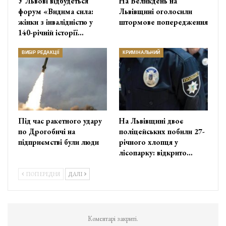
У Львові відбудеться
На Великдень на
форум «Видима сила:
Львівщині оголосили
жінки з інвалідністю у
штормове попередження
140-річній історії…
ВИБІР РЕДАКЦІЇ
КРИМІНАЛЬНИЙ
Під час ракетного удару
На Львівщині двоє
по Дрогобичі на
поліцейських побили 27-
підприємстві були люди
річного хлопця у
лісопарку: відкрито…
ПОПЕРЕДНЯ
ДАЛІ
Коментарі закриті.