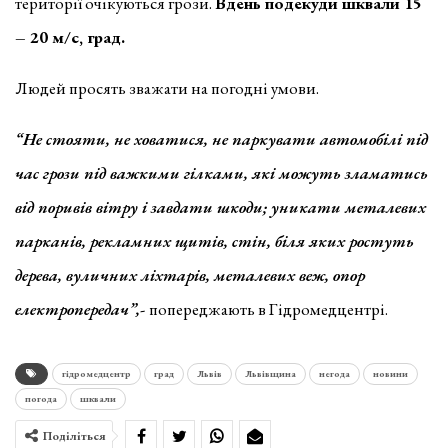
території очікуються грози.
Вдень подекуди шквали 15
– 20 м/с, град.
Людей просять зважати на погодні умови.
“Не стояти, не ховатися, не паркувати автомобілі під
час грози під важкими гілками, які можуть зламатись
від поривів вітру і завдати шкоди; уникати металевих
парканів, рекламних щитів, стін, біля яких ростуть
дерева, вуличних ліхтарів, металевих веж, опор
електропередач”,-
попереджають в Гідромедцентрі.
гідромедцентр
град
Львів
Львівщина
негода
новини
погода
шквали
Поділіться