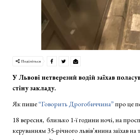
Поділіться
У Львові нетверезий водій заїхав поласу
стіну закладу.
Як пише
“Говорить Дрогобиччина”
про це п
18 вересня, близько 1-ї години ночі, на про
керуванням 35-річного львів’янина заїхав на 