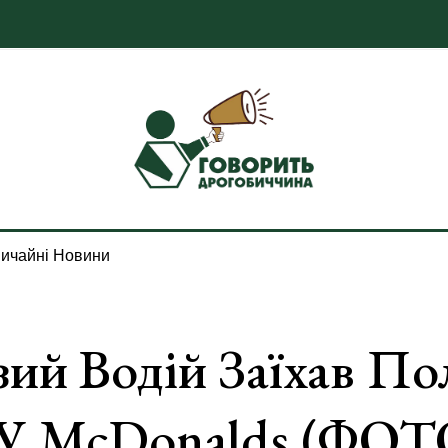
ичайні Новини
зий Водій Заїхав По
я У McDonalds (ФОТ