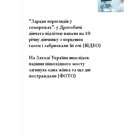
“Заради переглядів у
сомережах”: у Дрогобичі
дівчата-підлітки напали на 10-
річну дівчинку з перцевим
газом і забризкали їй очі (ВІДЕО)
На Заході України внаслідок
падіння пішохідного мосту
загинула одна жінка та ще дві
постраждали (ФОТО)