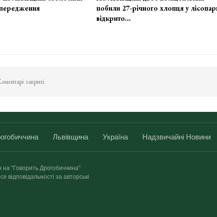
передження
побили 27-річного хлопця у лісопар
відкрито…
оментарі закриті.
огобиччина
Львівщина
Україна
Надзвичайні Новини
я на "Говорить Дрогобиччина"
се відповідальності за авторські