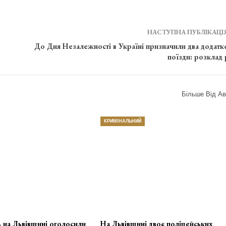
НАСТУПНА ПУБЛІКАЦІ
До Дня Незалежності в Україні призначили два додатк
поїзди: розклад 
Більше Від Ав
КРИМІНАЛЬНИЙ
 на Львівщині оголосили
На Львівщині двоє поліцейських