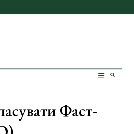
ласувати Фаст-
О)