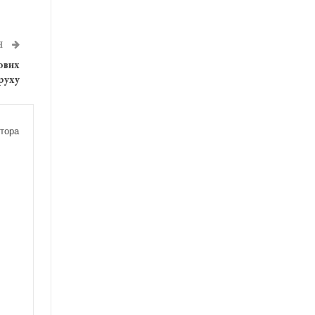
Я
ових
руху
тора