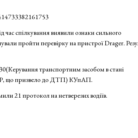
/2414733382161753
ід час спілкування виявили ознаки сильного
ували пройти перевірку на пристрої Drager. Резу
.130(Керування транспортним засобом в стані
Р, що призвело до ДТП) КУпАП.
мили 21 протокол на нетверезих водіїв.