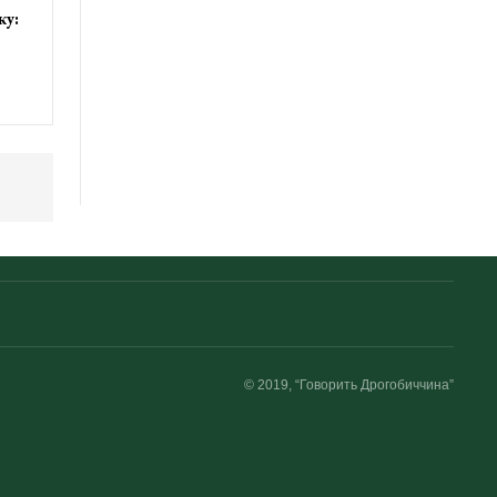
ку:
© 2019, “Говорить Дрогобиччина”