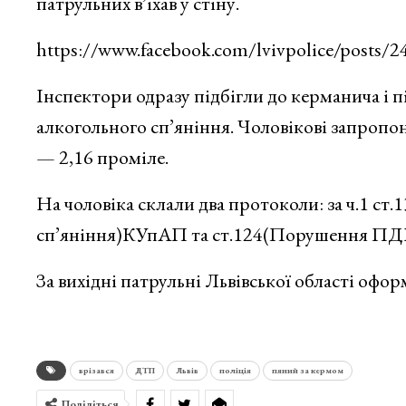
патрульних в’їхав у стіну.
https://www.facebook.com/lvivpolice/posts
Інспектори одразу підбігли до керманича і п
алкогольного сп’яніння.
Чоловікові запропон
— 2,16 проміле.
На чоловіка склали два протоколи: за ч.1 ст
сп’яніння)КУпАП та ст.124(Порушення ПД
За вихідні патрульні Львівської області офор
врізався
ДТП
Львів
поліція
пяний за кермом
Поділіться