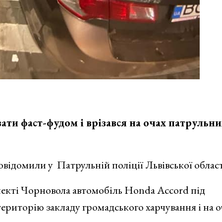
вати фаст-фудом і врізався на очах патрульни
овідомили у Патрульній поліції Львівської област
спекті Чорновола автомобіль Honda Accord під
територію закладу громадського харчування і на о