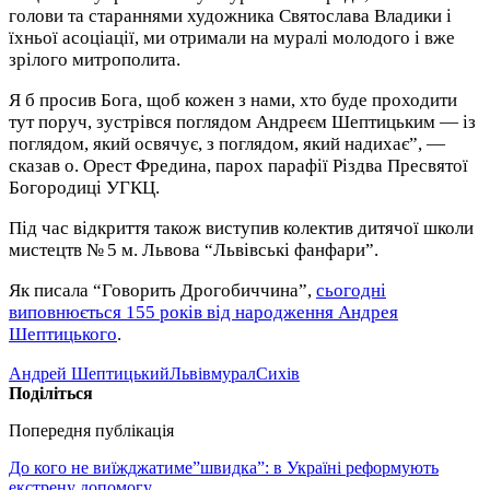
голови та стараннями художника Святослава Владики і
їхньої асоціації, ми отримали на муралі молодого і вже
зрілого митрополита.
Я б просив Бога, щоб кожен з нами, хто буде проходити
тут поруч, зустрівся поглядом Андреєм Шептицьким — із
поглядом, який освячує, з поглядом, який надихає”, —
сказав о. Орест Фредина, парох парафії Різдва Пресвятої
Богородиці УГКЦ.
Під час відкриття також виступив колектив дитячої школи
мистецтв № 5 м. Львова “Львівські фанфари”.
Як писала “Говорить Дрогобиччина”,
сьогодні
виповнюється 155 років від народження Андрея
Шептицького
.
Андрей Шептицький
Львів
мурал
Сихів
Поділіться
Попередня публікація
До кого не виїжджатиме”швидка”: в Україні реформують
екстрену допомогу