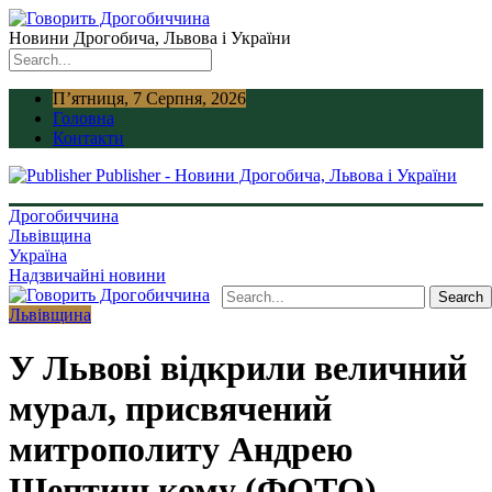
Новини Дрогобича, Львова і України
П’ятниця, 7 Серпня, 2026
Головна
Контакти
Publisher - Новини Дрогобича, Львова і України
Дрогобиччина
Львівщина
Україна
Надзвичайні новини
Львівщина
У Львові відкрили величний
мурал, присвячений
митрополиту Андрею
Шептицькому (ФОТО)