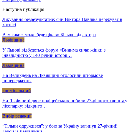
Наступна публікація
Лікування безрезультатне: син Віктора Павліка перебуває в
хоспісі
Вам також може буде цікаво
Більше від автора
Львівщина
У Львові відбудеться форум «Видима сила: жінки з
інвалідністю у 140-річній історії…
Львівщина
На Великдень на Львівщині оголосили штормове
попередження
кримінальний
На Львівщині двоє поліцейських побили 27-річного хлопця у
лісопарку: відкрито…
Вибір редакції
“Тільки одружився”: у бою за Україну загинув 27-річний
Герой із Львівщини…