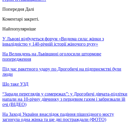
Попередня
Далі
Коментарі закриті.
Найпопулярніше
У Львові відбудеться форум «Видима сила: жінки з
інвалідністю у 140-річній історії жіночого руху»
На Великдень на Львівщині оголосили штормове
попередження
Під час ракетного удару по Дрогобичі на підприємстві були
люди
Що таке УЗД
“Заради переглядів у сомережах”: у Дрогобичі дівчата-підлітки
напали на 10-річну дівчинку з перцевим газом і забризкали їй
очі (ВІДЕО)
На Заході України внаслідок падіння пішохідного мосту
загинула одна жінка та ще дві постраждали (ФОТО)