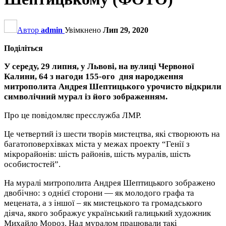
Автор
admin
Увімкнено
Лип 29, 2020
Поділіться
У середу, 29 липня, у Львові, на вулиці Червоної
Калини, 64 з нагоди 155-ого дня народження
митрополита Андрея Шептицького урочисто відкрили
символічний мурал із його зображенням.
Про це повідомляє пресслужба ЛМР.
Це четвертий із шести творів мистецтва, які створюють на
багатоповерхівках міста у межах проекту “Генії з
мікрорайонів: шість районів, шість муралів, шість
особистостей”.
На муралі митрополита Андрея Шептицького зображено
двобічно: з однієї сторони — як молодого графа та
мецената, а з іншої – як мистецького та громадського
діяча, якого зображує український галицький художник
Михайло Мороз. Над муралом працювали такі