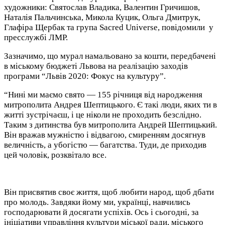
художники: Святослав Владика, Валентин Гричишов,
Наталія Пальчинська, Микола Куцик, Ольга Дмитрук,
Глафіра Щербак та група Sacred Universe, повідомили у
пресслужбі ЛМР.
Зазначимо, що мурал намальовано за кошти, передбачені
в міському бюджеті Львова на реалізацію заходів
програми “Львів 2020: Фокус на культуру”.
“Нині ми маємо свято — 155 річниця від народження
митрополита Андрея Шептицького. Є такі люди, яких ти в
житті зустрічаєш, і це ніколи не проходить безслідно.
Таким з дитинства був митрополита Андрей Шептицький.
Він вражав мужністю і відвагою, смиренням досягнув
величність, а убогістю — багатства. Туди, де приходив
цей чоловік, розквітало все.
Він присвятив своє життя, щоб любити народ, щоб дбати
про молодь. Завдяки йому ми, українці, навчились
господарювати й досягати успіхів. Ось і сьогодні, за
ініціативи управління культури міської ради, міського