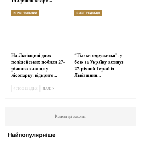
140-річній історії…
КРИМІНАЛЬНИЙ
ВИБІР РЕДАКЦІЇ
На Львівщині двоє
“Тільки одружився”: у
поліцейських побили 27-
бою за Україну загинув
річного хлопця у
27-річний Герой із
лісопарку: відкрито…
Львівщини…
ПОПЕРЕДНЯ
ДАЛІ
Коментарі закриті.
Найпопулярніше