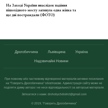
На Заході України внаслідок падіння
пішохідного мосту загинула одна жінка та
ще дві постраждали (ФОТО)
Дрогобиччина
Львівщина
Україна
Надзвичайні Новини
При повному або частковому відтворенні матеріалів активне посилання
на "Говорить Дрогобиччина" обов'язкове. Адміністрація сайту може не
поділяти думку автора і не несе відповідальності за авторські матеріали.
Зв'язатися з нами: drohobychdistrict@gmail.com
© 2019, “Говорить Дрогобиччина”