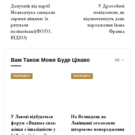
Депутатів від партії
У Дрогобичі
Медведчука закидали
повідомили, як
сирими яйцями: їх
відзначатимуть день
рятували
народження Івана
поліцейські(ФОТО,
Франка
ВІДЕО)
Вам Також Може Буде Цікаво
All
ЛЬВІВЩИНА
ЛЬВІВЩИНА
У Львові відбудеться
На Великдень на
форум «Видима сила:
Львівщині оголосили
жінки з інвалідністю у
штормове попередження