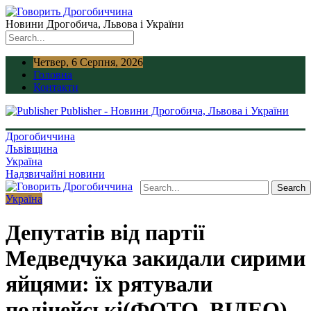
Новини Дрогобича, Львова і України
Четвер, 6 Серпня, 2026
Головна
Контакти
Publisher - Новини Дрогобича, Львова і України
Дрогобиччина
Львівщина
Україна
Надзвичайні новини
Україна
Депутатів від партії
Медведчука закидали сирими
яйцями: їх рятували
поліцейські(ФОТО, ВІДЕО)