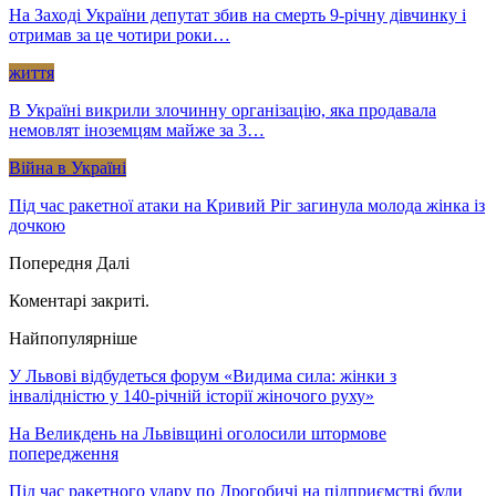
На Заході України депутат збив на смерть 9-річну дівчинку і
отримав за це чотири роки…
життя
В Україні викрили злочинну організацію, яка продавала
немовлят іноземцям майже за 3…
Війна в Україні
Під час ракетної атаки на Кривий Ріг загинула молода жінка із
дочкою
Попередня
Далі
Коментарі закриті.
Найпопулярніше
У Львові відбудеться форум «Видима сила: жінки з
інвалідністю у 140-річній історії жіночого руху»
На Великдень на Львівщині оголосили штормове
попередження
Під час ракетного удару по Дрогобичі на підприємстві були