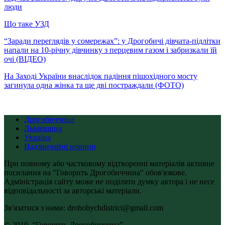
люди
Що таке УЗД
“Заради переглядів у сомережах”: у Дрогобичі дівчата-підлітки
напали на 10-річну дівчинку з перцевим газом і забризкали їй
очі (ВІДЕО)
На Заході України внаслідок падіння пішохідного мосту
загинула одна жінка та ще дві постраждали (ФОТО)
Дрогобиччина
Львівщина
Україна
Надзвичайні новини
При повному або частковому відтворенні матеріалів активне
посилання на "Говорить Дрогобиччина" обов'язкове.
Адміністрація сайту може не поділяти думку автора і не несе
відповідальності за авторські матеріали.
Зв'язатися з нами: drohobychdistrict@gmail.com
© 2019, “Говорить Дрогобиччина”