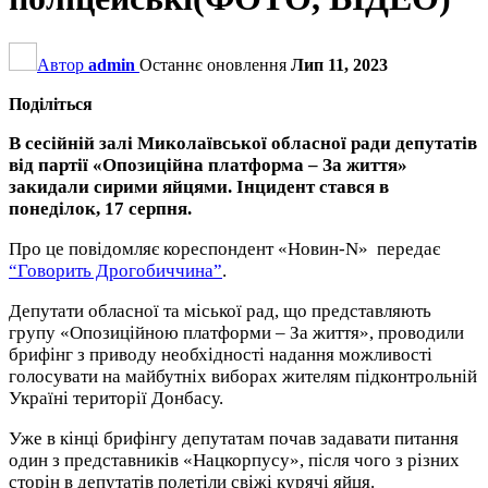
Автор
admin
Останнє оновлення
Лип 11, 2023
Поділіться
В сесійній залі Миколаївської обласної ради депутатів
від партії «Опозиційна платформа – За життя»
закидали сирими яйцями. Інцидент стався в
понеділок, 17 серпня.
Про це повідомляє кореспондент «Новин-N» передає
“Говорить Дрогобиччина”
.
Депутати обласної та міської рад, що представляють
групу «Опозиційною платформи – За життя», проводили
брифінг з приводу необхідності надання можливості
голосувати на майбутніх виборах жителям підконтрольній
Україні території Донбасу.
Уже в кінці брифінгу депутатам почав задавати питання
один з представників «Нацкорпусу», після чого з різних
сторін в депутатів полетіли свіжі курячі яйця.