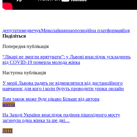
депутати
медвечук
Миколаївщина
опозиційна платформа
яйця
Поділіться
Попередня публікація
“Лікарі не змогли врятувати”: у Львові внаслідок ускладнень
від COVID-19 померла молода жінка
Наступна публікація
У мерії Львова радять не відмовлятися від дистанційного
навчання: для кого і коли будуть проводити уроки онлайн
Вам також може буде цікаво
Більше від автора
життя
На Заході України внаслідок падіння пішохідного мосту
загинула одна жінка та ще дві…
ДТП