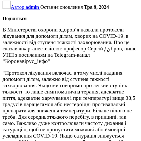
Автор
admin
Останнє оновлення
Тра 9, 2024
Поділіться
В Міністерстві охорони здоров’я назвали протоколи
лікування для допомоги дітям, хворих на COVID-19, в
залежності від ступеня тяжкості захворювання. Про це
сказав лікар-анестезіолог, професор Сергій Дубров, пише
УНН з посиланням на Telegram-канал
“Коронавірус_інфо”.
“Протокол лікування включає, в тому числі надання
допомоги дітям, залежно від ступеня тяжкості
захворювання. Якщо ми говоримо про легкий ступінь
тяжкості, то лише симптоматична терапія, адекватне
пиття, адекватне харчування і при температурі вище 38,5
градусів парацетамол або нестероїдні протизапальні
препарати для зниження температури. Більше нічого не
треба. Для середньотяжкого перебігу, в принципі, так
само. Важливо дуже контролювати частоту дихання і
сатурацію, щоб не пропустити можливі або ймовірні
ускладнення COVID-19. Якщо сатурація знижується