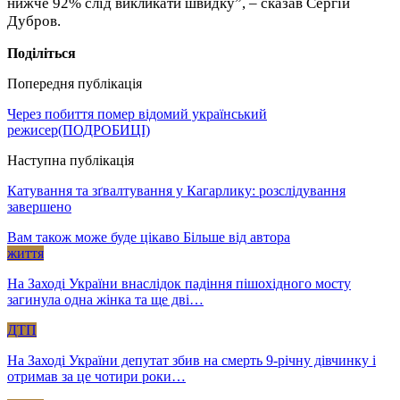
нижче 92% слід викликати швидку”, – сказав Сергій
Дубров.
Поділіться
Попередня публікація
Через побиття помер відомий український
режисер(ПОДРОБИЦІ)
Наступна публікація
Катування та зґвалтування у Кагарлику: розслідування
завершено
Вам також може буде цікаво
Більше від автора
життя
На Заході України внаслідок падіння пішохідного мосту
загинула одна жінка та ще дві…
ДТП
На Заході України депутат збив на смерть 9-річну дівчинку і
отримав за це чотири роки…