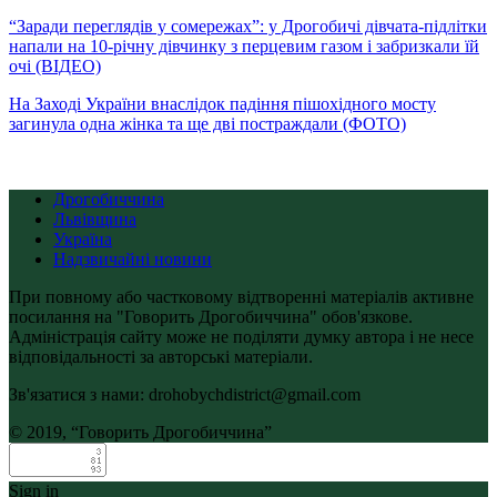
“Заради переглядів у сомережах”: у Дрогобичі дівчата-підлітки
напали на 10-річну дівчинку з перцевим газом і забризкали їй
очі (ВІДЕО)
На Заході України внаслідок падіння пішохідного мосту
загинула одна жінка та ще дві постраждали (ФОТО)
Дрогобиччина
Львівщина
Україна
Надзвичайні новини
При повному або частковому відтворенні матеріалів активне
посилання на "Говорить Дрогобиччина" обов'язкове.
Адміністрація сайту може не поділяти думку автора і не несе
відповідальності за авторські матеріали.
Зв'язатися з нами: drohobychdistrict@gmail.com
© 2019, “Говорить Дрогобиччина”
Sign in