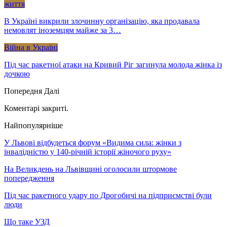
життя
В Україні викрили злочинну організацію, яка продавала
немовлят іноземцям майже за 3…
Війна в Україні
Під час ракетної атаки на Кривий Ріг загинула молода жінка із
дочкою
Попередня
Далі
Коментарі закриті.
Найпопулярніше
У Львові відбудеться форум «Видима сила: жінки з
інвалідністю у 140-річній історії жіночого руху»
На Великдень на Львівщині оголосили штормове
попередження
Під час ракетного удару по Дрогобичі на підприємстві були
люди
Що таке УЗД