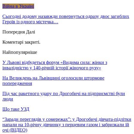
Війна в Україні
Сьогодні додому назавжди повернуться одразу двоє загиблих
Героїв із одного містечка…
Попередня
Далі
Коментарі закриті.
Найпопулярніше
У Львові відбудеться форум «Видима сила: жінки з
інвалідністю у 140-річній історії жіночого руху»
На Великдень на Львівщині оголосили штормове
попередження
Під час ракетного удару по Дрогобичі на підприємстві були
люди
Що таке УЗД
“Заради переглядів у сомережах”: у Дрогобичі дівчата-підлітки
напали на 10-річну дівчинку з перцевим газом і забризкали їй
очі (ВІДЕО)