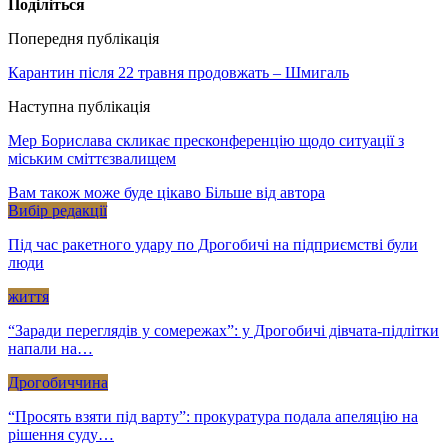
Поділіться
Попередня публікація
Карантин після 22 травня продовжать – Шмигаль
Наступна публікація
Мер Борислава скликає пресконференцію щодо ситуації з
міським сміттєзвалищем
Вам також може буде цікаво
Більше від автора
Вибір редакції
Під час ракетного удару по Дрогобичі на підприємстві були
люди
життя
“Заради переглядів у сомережах”: у Дрогобичі дівчата-підлітки
напали на…
Дрогобиччина
“Просять взяти під варту”: прокуратура подала апеляцію на
рішення суду…