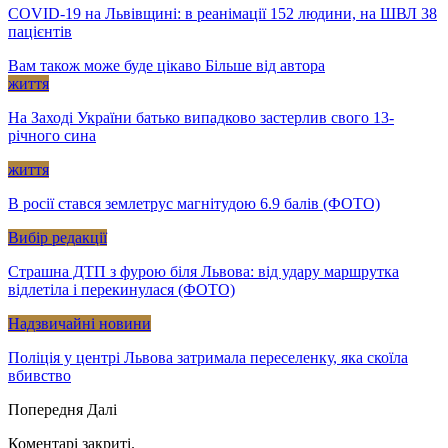
COVID-19 на Львівщині: в реанімації 152 людини, на ШВЛ 38
пацієнтів
Вам також може буде цікаво
Більше від автора
життя
На Заході України батько випадково застерлив свого 13-
річного сина
життя
В росії стався землетрус магнітудою 6.9 балів (ФОТО)
Вибір редакції
Страшна ДТП з фурою біля Львова: від удару маршрутка
відлетіла і перекинулася (ФОТО)
Надзвичайні новини
Поліція у центрі Львова затримала переселенку, яка скоїла
вбивство
Попередня
Далі
Коментарі закриті.