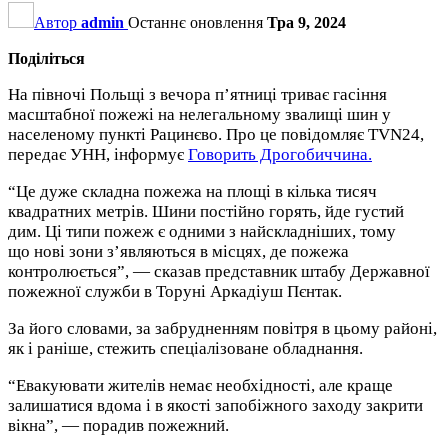
Автор
admin
Останнє оновлення
Тра 9, 2024
Поділіться
На півночі Польщі з вечора п’ятниці триває гасіння
масштабної пожежі на нелегальному звалищі шин у
населеному пункті Рацинєво. Про це повідомляє TVN24,
передає УНН, інформує
Говорить Дрогобиччина.
“Це дуже складна пожежа на площі в кілька тисяч
квадратних метрів. Шини постійно горять, йде густий
дим. Ці типи пожеж є одними з найскладніших, тому
що нові зони з’являються в місцях, де пожежа
контролюється”, — сказав представник штабу Державної
пожежної служби в Торуні Аркадіуш Пєнтак.
За його словами, за забрудненням повітря в цьому районі,
як і раніше, стежить спеціалізоване обладнання.
“Евакуювати жителів немає необхідності, але краще
залишатися вдома і в якості запобіжного заходу закрити
вікна”, — порадив пожежний.