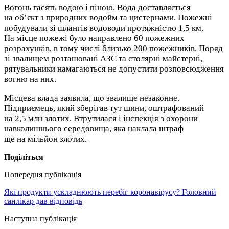
Вогонь гасять водою і піною. Вода доставляється
на об’єкт з природних водойм та цистернами. Пожежні
побудували зі шлангів водоводи протяжністю 1,5 км.
На місце пожежі було направлено 60 пожежних
розрахунків, в тому числі близько 200 пожежників. Поряд
зі звалищем розташовані АЗС та столярні майстерні,
рятувальники намагаються не допустити розповсюдження
вогню на них.
Місцева влада заявила, що звалище незаконне.
Підприємець, який зберігав тут шини, оштрафований
на 2,5 млн злотих. Втрутилася і інспекція з охорони
навколишнього середовища, яка наклала штраф
ще на мільйон злотих.
Поділіться
Попередня публікація
Які продукти ускладнюють перебіг коронавірусу? Головний
санлікар дав відповідь
Наступна публікація