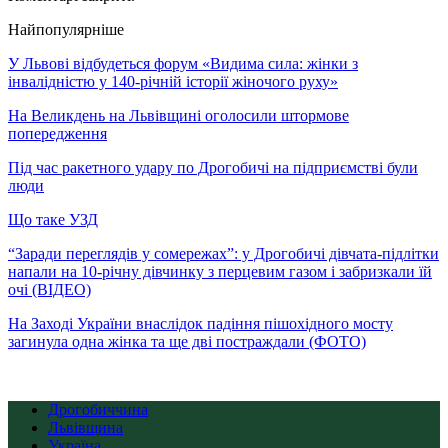
Найпопулярніше
У Львові відбудеться форум «Видима сила: жінки з
інвалідністю у 140-річній історії жіночого руху»
На Великдень на Львівщині оголосили штормове
попередження
Під час ракетного удару по Дрогобичі на підприємстві були
люди
Що таке УЗД
“Заради переглядів у сомережах”: у Дрогобичі дівчата-підлітки
напали на 10-річну дівчинку з перцевим газом і забризкали їй
очі (ВІДЕО)
На Заході України внаслідок падіння пішохідного мосту
загинула одна жінка та ще дві постраждали (ФОТО)
Дрогобиччина
Львівщина
Україна