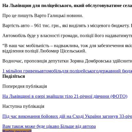
На Львівщин для поліцейського, який обслуговуватиме села 
Про це пишуть Варто Галицькі новини.
Вартість авто – 961 тис. грн., які виділять з місцевого бюджету
Автомобіль буде у власності громади, поліції його надаватимут
“В наш час мобільність – надважлива, тож для забезпечення які
відділення поліції Любомир Цісельський.
Водночас, пропозиція депутатки Зоряна Домбровська здійснити 
1 мільйон гривень
автомобільдля поліцейського
державний бюд
Поділіться
Попередня публікація
На Львівщині в озері знайшли тіло 21-річної дівчини (ФОТО)
Наступна публікація
Під час виконання бойових дій на Сході України загинув 33-рі
Вам також може буде цікаво
Більше від автора
Вибір редакції