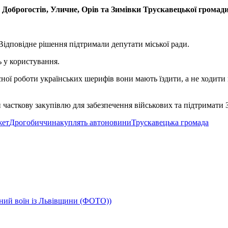
Доброгостів, Уличне, Орів та Зимівки Трускавецької громади
. Відповідне рішення підтримали депутати міської ради.
ь у користування.
сної роботи українських шерифів вони мають їздити, а не ходити
часткову закупівлю для забезпечення військових та підтримати 
жет
Дрогобиччина
куплять авто
новини
Трускавецька громада
чний воїн із Львівщини (ФОТО))