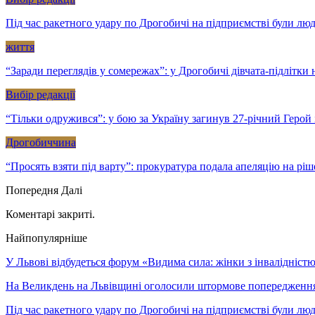
Під час ракетного удару по Дрогобичі на підприємстві були лю
життя
“Заради переглядів у сомережах”: у Дрогобичі дівчата-підлітк
Вибір редакції
“Тільки одружився”: у бою за Україну загинув 27-річний Геро
Дрогобиччина
“Просять взяти під варту”: прокуратура подала апеляцію на рі
Попередня
Далі
Коментарі закриті.
Найпопулярніше
У Львові відбудеться форум «Видима сила: жінки з інвалідністю 
На Великдень на Львівщині оголосили штормове попередженн
Під час ракетного удару по Дрогобичі на підприємстві були лю