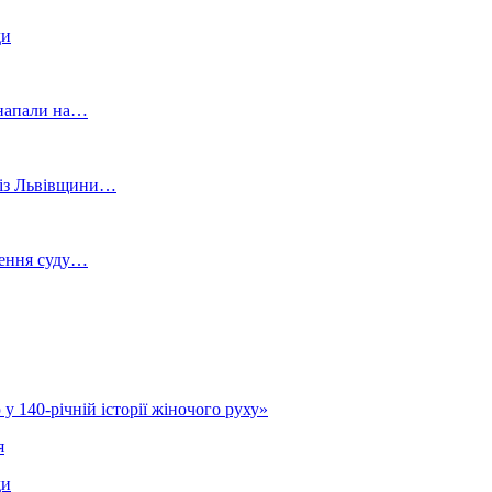
ди
и напали на…
й із Львівщини…
шення суду…
у 140-річній історії жіночого руху»
я
ди