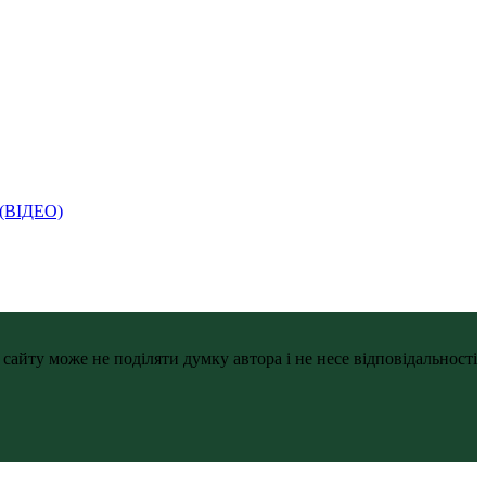
і (ВІДЕО)
айту може не поділяти думку автора і не несе відповідальності