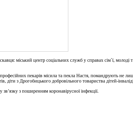
кавця: міський центр соціальних служб у справах сім`ї, молоді 
м професійних пекарів місила та пекла Настя, помандрують не ли
в, діти з Дрогобицького добровільного товариства дітей-інвалід
у зв’язку з поширенням коронавірусної інфекції.