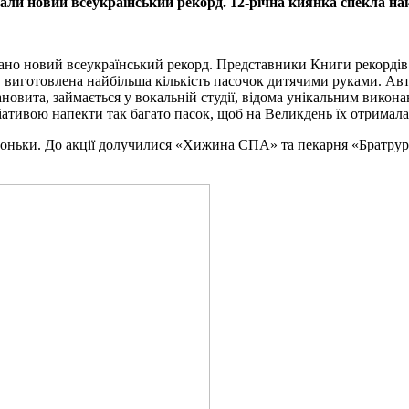
и новий всеукраїнський рекорд. 12-річна киянка спекла найбі
ано новий всеукраїнський рекорд. Представники Книги рекордів У
 виготовлена найбільша кількість пасочок дитячими руками. Авт
ановита, займається у вокальній студії, відома унікальним вико
ціативою напекти так багато пасок, щоб на Великдень їх отримал
 доньки. До акції долучилися «Хижина СПА» та пекарня «Братрур