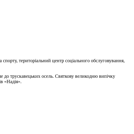
та спорту, територіальний центр соціального обслуговування,
ше до трускавецьких осель. Святкову великодню випічку
ів «Надія».