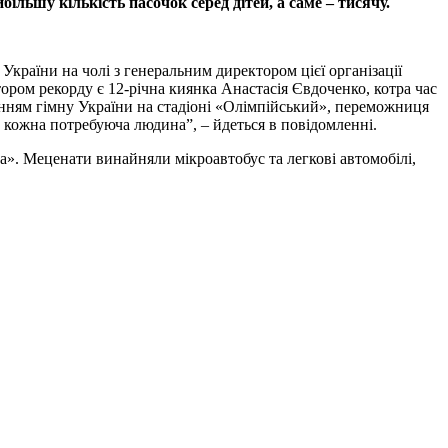
льшу кількість пасочок серед дітей, а саме – тисячу.
країни на чолі з генеральним директором цієї організації
ором рекорду є 12-річна киянка Анастасія Євдоченко, котра час
нанням гімну України на стадіоні «Олімпійський», переможниця
а кожна потребуюча людина”, – йдеться в повідомленні.
а». Меценати винайняли мікроавтобус та легкові автомобілі,