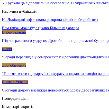
У Трускавець відправили на обсервацію 17 українських військ
Наступна публікація
На Львівщині зафіксована рекордна кількість безробітних
Вам також може буде цікаво
Більше від автора
Вибір редакції
Під час ракетного удару по Дрогобичі на підприємстві були лю
життя
“Заради переглядів у сомережах”: у Дрогобичі дівчата-підлітк
Дрогобиччина
“Просять взяти під варту”: прокуратура подала апеляцію на рі
Війна в Україні
Сьогодні додому назавжди повернуться одразу двоє загиблих Ге
Попередня
Далі
Коментарі закриті.