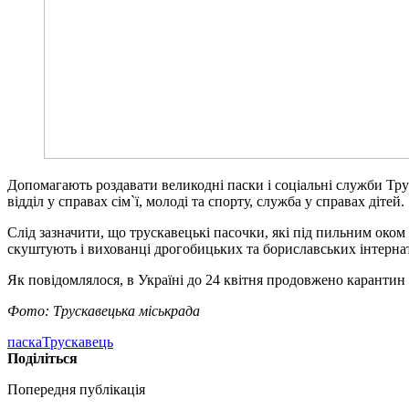
Допомагають роздавати великодні паски і соціальні служби Трус
відділ у справах сім`ї, молоді та спорту, служба у справах дітей.
Слід зазначити, що трускавецькі пасочки, які під пильним око
скуштують і вихованці дрогобицьких та бориславських інтернаті
Як повідомлялося, в Україні до 24 квітня продовжено карантин 
Фото: Трускавецька міськрада
паска
Трускавець
Поділіться
Попередня публікація