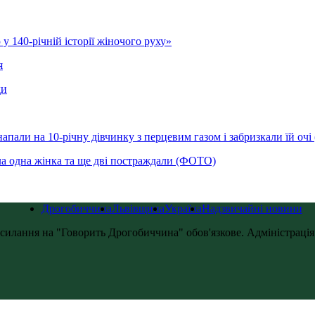
у 140-річній історії жіночого руху»
я
ди
напали на 10-річну дівчинку з перцевим газом і забризкали їй оч
ла одна жінка та ще дві постраждали (ФОТО)
Дрогобиччина
Львівщина
Україна
Надзвичайні новини
силання на "Говорить Дрогобиччина" обов'язкове. Адміністрація с