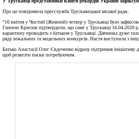
У Трускавці представники Книги рекордів України зафіксувал
Про це повідомила пресслужба Трускавецької міської ради.
“16 квітня у Чистий (Живний) четвер у Трускавці було зафіксов
Ганною Крисюк підтвердили, що саме у Трускавці 16.04.2020 р.
карантину проводить з батьком у Трускавці. Дівчинка дуже тал
ряду вокальних та модельних конкурсів. Настя виступила з іні
Батько Анастасії Олег Євдоченко відразу підтримав ініціативу
щоб розвезти паски потребуючим.