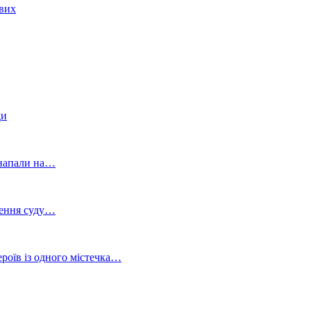
ових
ди
и напали на…
шення суду…
роїв із одного містечка…