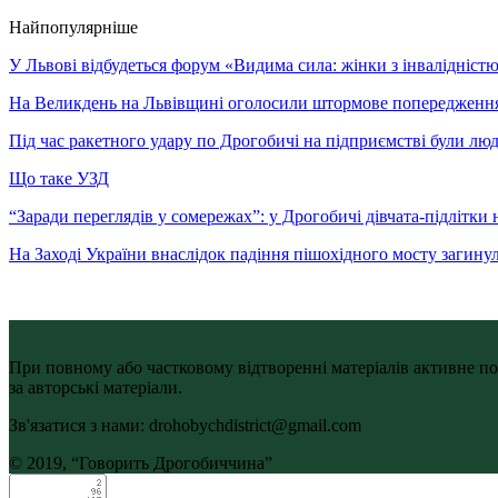
Найпопулярніше
У Львові відбудеться форум «Видима сила: жінки з інвалідністю 
На Великдень на Львівщині оголосили штормове попередженн
Під час ракетного удару по Дрогобичі на підприємстві були лю
Що таке УЗД
“Заради переглядів у сомережах”: у Дрогобичі дівчата-підлітки 
На Заході України внаслідок падіння пішохідного мосту загину
При повному або частковому відтворенні матеріалів активне по
за авторські матеріали.
Зв'язатися з нами: drohobychdistrict@gmail.com
© 2019, “Говорить Дрогобиччина”