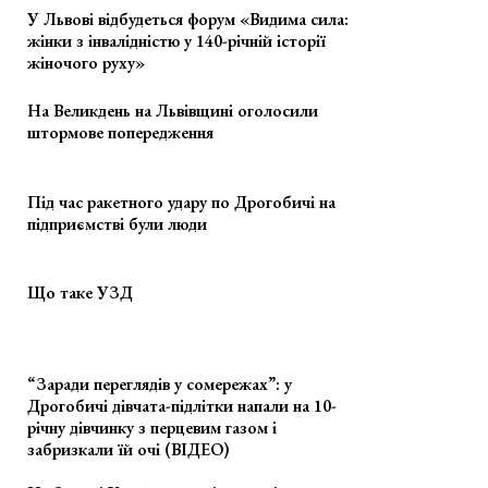
У Львові відбудеться форум «Видима сила:
жінки з інвалідністю у 140-річній історії
жіночого руху»
На Великдень на Львівщині оголосили
штормове попередження
Під час ракетного удару по Дрогобичі на
підприємстві були люди
Що таке УЗД
“Заради переглядів у сомережах”: у
Дрогобичі дівчата-підлітки напали на 10-
річну дівчинку з перцевим газом і
забризкали їй очі (ВІДЕО)