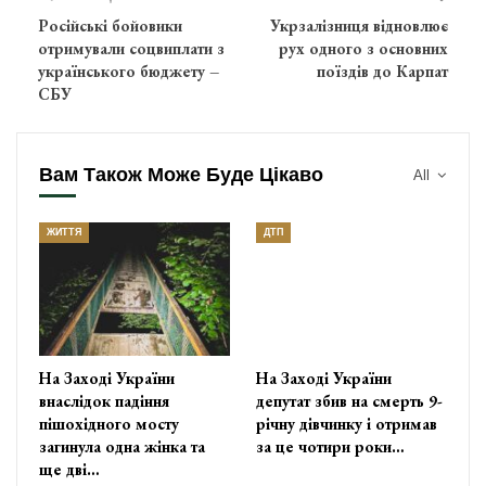
Російські бойовики
Укрзалізниця відновлює
отримували соцвиплати з
рух одного з основних
українського бюджету –
поїздів до Карпат
СБУ
Вам Також Може Буде Цікаво
All
ЖИТТЯ
ДТП
На Заході України
На Заході України
внаслідок падіння
депутат збив на смерть 9-
пішохідного мосту
річну дівчинку і отримав
загинула одна жінка та
за це чотири роки…
ще дві…