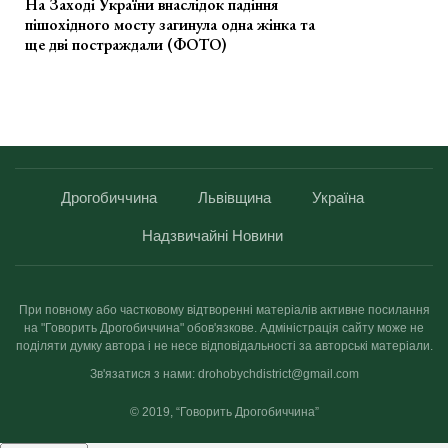
На Заході України внаслідок падіння
пішохідного мосту загинула одна жінка та
ще дві постраждали (ФОТО)
Дрогобиччина
Львівщина
Україна
Надзвичайні Новини
При повному або частковому відтворенні матеріалів активне посилання
на "Говорить Дрогобиччина" обов'язкове. Адміністрація сайту може не
поділяти думку автора і не несе відповідальності за авторські матеріали.
Зв'язатися з нами: drohobychdistrict@gmail.com
© 2019, “Говорить Дрогобиччина”