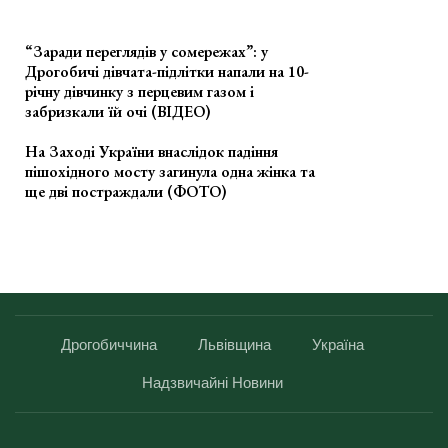
“Заради переглядів у сомережах”: у
Дрогобичі дівчата-підлітки напали на 10-
річну дівчинку з перцевим газом і
забризкали їй очі (ВІДЕО)
На Заході України внаслідок падіння
пішохідного мосту загинула одна жінка та
ще дві постраждали (ФОТО)
Дрогобиччина
Львівщина
Україна
Надзвичайні Новини