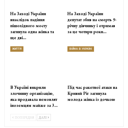
На Заході України
На Заході України
внаслідок падіння
депутат збив на смерть 9-
пішохідного мосту
річну дівчинку і отримав
загинула одна жінка та
за це чотири роки…
ще дві…
ЖИТТЯ
ВІЙНА В УКРАЇНІ
В Україні викрили
Під час ракетної атаки на
злочинну організацію,
Кривий Ріг загинула
яка продавала немовлят
молода жінка із дочкою
іноземцям майже за 3…
ПОПЕРЕДНЯ
ДАЛІ