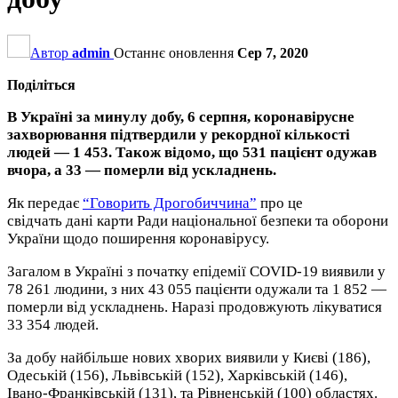
Автор
admin
Останнє оновлення
Сер 7, 2020
Поділіться
В Україні за минулу добу, 6 серпня, коронавірусне
захворювання підтвердили у рекордної кількості
людей — 1 453. Також відомо, що 531 пацієнт одужав
вчора, а 33 — померли від ускладнень.
Як передає
“Говорить Дрогобиччина”
про це
свідчать дані карти Ради національної безпеки та оборони
України щодо поширення коронавірусу.
Загалом в Україні з початку епідемії COVID-19 виявили у
78 261 людини, з них 43 055 пацієнти одужали та 1 852 —
померли від ускладнень. Наразі продовжують лікуватися
33 354 людей.
За добу найбільше нових хворих виявили у Києві (186),
Одеській (156), Львівській (152), Харківській (146),
Івано-Франківській (131), та Рівненській (100) областях.