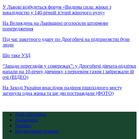
У Львові відбудеться форум «Видима сила: жінки з
інвалідністю у 140-річній історії жіночого руху»
На Великдень на Львівщині оголосили штормове
попередження
Під час ракетного удару по Дрогобичі на підприємстві були
люди
Що таке УЗД
“Заради переглядів у сомережах”: у Дрогобичі дівчата-підлітки
напали на 10-річну дівчинку з перцевим газом і забризкали їй
очі (ВІДЕО)
На Заході України внаслідок падіння пішохідного мосту
загинула одна жінка та ще дві постраждали (ФОТО)
Дрогобиччина
Львівщина
Україна
Надзвичайні новини