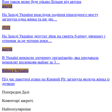
Вам також може буде цікаво
Більше від автора
життя
На Заході України внаслідок падіння пішохідного мосту
загинула одна жінка та ще дві…
ДТП
На Заході України депутат збив на смерть 9-річну дівчинку і
отримав за це чотири роки…
життя
В Україні викрили злочинну організацію, яка продавала
немовлят іноземцям майже за 3…
Війна в Україні
Під час ракетної атаки на Кривий Ріг загинула молода жінка із
дочкою
Попередня
Далі
Коментарі закриті.
Найпопулярніше