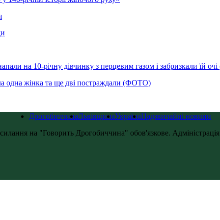
я
ди
напали на 10-річну дівчинку з перцевим газом і забризкали їй оч
ла одна жінка та ще дві постраждали (ФОТО)
Дрогобиччина
Львівщина
Україна
Надзвичайні новини
силання на "Говорить Дрогобиччина" обов'язкове. Адміністрація с