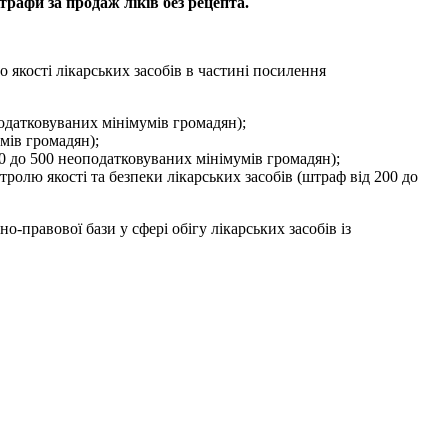
рафи за продаж ліків без рецепта.
якості лікарських засобів в частині посилення
податковуваних мінімумів громадян);
умів громадян);
0 до 500 неоподатковуваних мінімумів громадян);
ролю якості та безпеки лікарських засобів (штраф від 200 до
-правової бази у сфері обігу лікарських засобів із