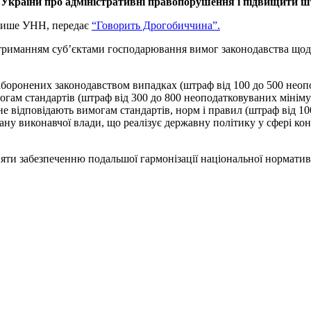
у України про адміністративні правопорушення і підвищити шт
 пише УНН, передає
“Говорить Дрогобиччина”.
триманням суб’єктами господарювання вимог законодавства щодо 
 заборонених законодавством випадках (штраф від 100 до 500 нео
имогам стандартів (штраф від 300 до 800 неоподатковуваних мінім
е відповідають вимогам стандартів, норм і правил (штраф від 10
у виконавчої влади, що реалізує державну політику у сфері конт
ти забезпеченню подальшої гармонізації національної нормативно