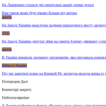
На Львівщині сталися дві смертельні аварії: перші деталі
Вам також може буде цікаво
Більше від автора
життя
На Заході України внаслідок падіння пішохідного мосту загину
ДТП
На Заході України депутат збив на смерть 9-річну дівчинку і о
життя
В Україні викрили злочинну організацію, яка продавала немов
Війна в Україні
Під час ракетної атаки на Кривий Ріг загинула молода жінка із
Попередня
Далі
Коментарі закриті.
Найпопулярніше
У Львові відбудеться форум «Видима сила: жінки з інвалідністю 