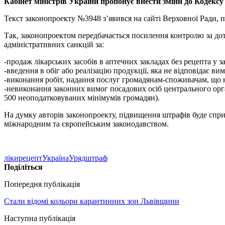
Кабінет міністрів України пропонує внести зміни до Кодекс
Текст законопроекту №3948 з’явився на сайті Верховної Ради,
Так, законопроектом передбачається посилення контролю за до
адміністративних санкцій за:
-продаж лікарських засобів в аптечних закладах без рецепта у
-введення в обіг або реалізацію продукції, яка не відповідає в
-виконання робіт, надання послуг громадянам-споживачам, що н
-невиконання законних вимог посадових осіб центрального орган
500 неоподатковуваних мінімумів громадян).
На думку авторів законопроекту, підвищення штрафів буде сприя
міжнародним та європейським законодавством.
ліки
рецепт
Україна
Уряд
штраф
Поділіться
Попередня публікація
Стали відомі кольори карантинних зон Львівщини
Наступна публікація