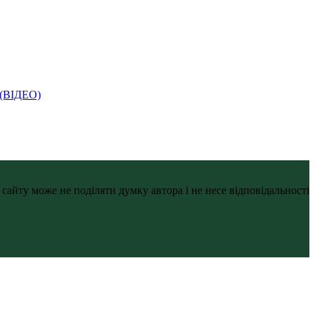
і (ВІДЕО)
айту може не поділяти думку автора і не несе відповідальності