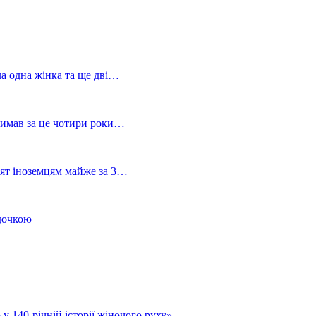
ла одна жінка та ще дві…
тримав за це чотири роки…
лят іноземцям майже за 3…
 дочкою
у 140-річній історії жіночого руху»