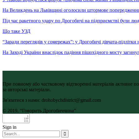
На Великдень на Львівщині оголосили штормове попередженн
Під час ракетного удару по Дрогобичі на підприємстві були лю
Що таке УЗД
“Заради переглядів у сомережах”: у Дрогобичі дівчата-підлітки 
На Заході України внаслідок падіння пішохідного мосту загину
При повному або частковому відтворенні матеріалів активне по
за авторські матеріали.
Зв'язатися з нами: drohobychdistrict@gmail.com
© 2019, “Говорить Дрогобиччина”
Sign in