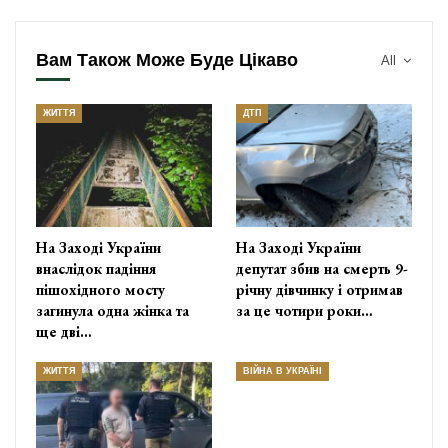
Вам Також Може Буде Цікаво
All
ЖИТТЯ
ДТП
На Заході України
На Заході України
внаслідок падіння
депутат збив на смерть 9-
пішохідного мосту
річну дівчинку і отримав
загинула одна жінка та
за це чотири роки…
ще дві…
ЖИТТЯ
ВІЙНА В УКРАЇНІ