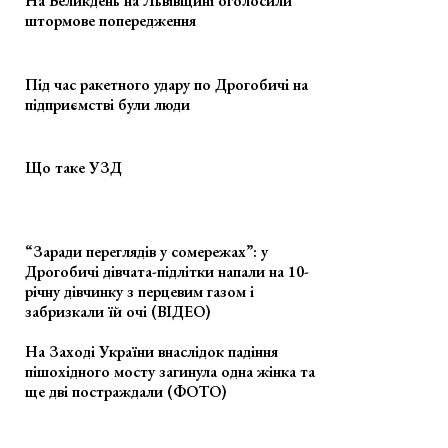
На Великдень на Львівщині оголосили
штормове попередження
Під час ракетного удару по Дрогобичі на
підприємстві були люди
Що таке УЗД
“Заради переглядів у сомережах”: у
Дрогобичі дівчата-підлітки напали на 10-
річну дівчинку з перцевим газом і
забризкали їй очі (ВІДЕО)
На Заході України внаслідок падіння
пішохідного мосту загинула одна жінка та
ще дві постраждали (ФОТО)