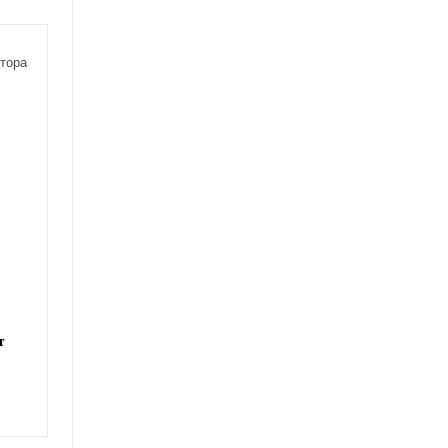
тора
т