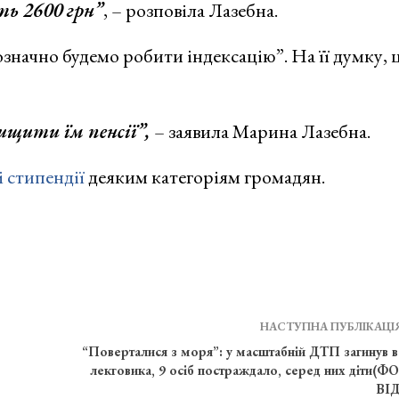
ть 2600 грн”
, – розповіла Лазебна.
означно будемо робити індексацію”. На її думку, 
ищити їм пенсії”,
– заявила Марина Лазебна.
і стипендії
деяким категоріям громадян.
НАСТУПНА ПУБЛІКАЦІ
“Поверталися з моря”: у масштабній ДТП загинув в
лекговика, 9 осіб постраждало, серед них діти(Ф
ВІ