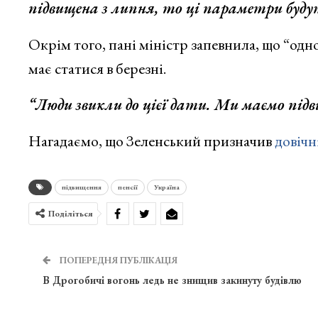
підвищена з липня, то ці параметри буду
Окрім того, пані міністр запевнила, що “одн
має статися в березні.
“Люди звикли до цієї дати. Ми маємо підв
Нагадаємо, що Зеленський призначив
довічн
підвищення
пенсії
Україна
Поділіться
ПОПЕРЕДНЯ ПУБЛІКАЦІЯ
В Дрогобичі вогонь ледь не знищив закинуту будівлю