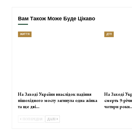
Вам Також Може Буде Цікаво
ЖИТТЯ
ДТП
На Заході України внаслідок падіння
На Заході Укр
пішохідного мосту загинула одна жінка
смерть 9-річн
та ще дві…
чотири роки
ПОПЕРЕДНЯ
ДАЛІ