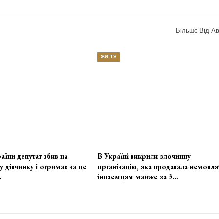
Більше Від Ав
ЖИТТЯ
аїни депутат збив на
В Україні викрили злочинну
у дівчинку і отримав за це
організацію, яка продавала немовля
…
іноземцям майже за 3…