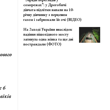
сомережах”: у Дрогобичі
дівчата-підлітки напали на 10-
річну дівчинку з перцевим
газом і забризкали їй очі (ВІДЕО)
На Заході України внаслідок
падіння пішохідного мосту
загинула одна жінка та ще дві
постраждали (ФОТО)
ового
е 6
віків