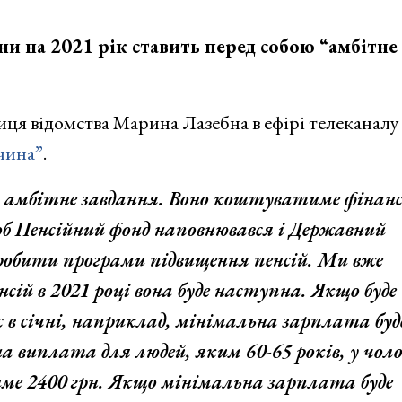
ни на 2021 рік ставить перед собою “амбітне
иця відомства Марина Лазебна в ефірі телеканалу
чина”
.
о амбітне завдання. Воно коштуватиме фінанс
щоб Пенсійний фонд наповнювався і Державний
обити програми підвищення пенсій. Ми вже
ій в 2021 році вона буде наступна. Якщо буде
в січні, наприклад, мінімальна зарплата буд
а виплата для людей, яким 60-65 років, у чоло
име 2400 грн. Якщо мінімальна зарплата буде