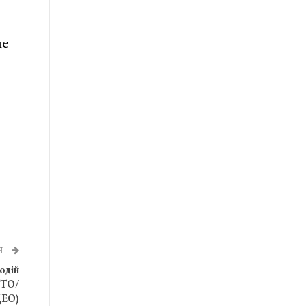
це
Я
одій
ОТО/
ДЕО)