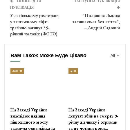
ПОПЕРЕДНЯ
НАСТУПНА ПУБЛІКАЦІЯ
ПУБЛІКАЦІЯ
У львівському ресторані
“Половина Львова
у вантажному ліфті
залишається без світла”,
трагічно загинув 39-
– Андрій Садовий
річний чоловік (ФОТО)
Вам Також Може Буде Цікаво
All
ЖИТТЯ
ДТП
На Заході України
На Заході України
внаслідок падіння
депутат збив на смерть 9-
пішохідного мосту
річну дівчинку і отримав
загинула одна жінка та
за це чотири роки…