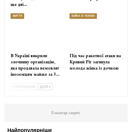
ще дві…
ЖИТТЯ
ВІЙНА В УКРАЇНІ
В Україні викрили
Під час ракетної атаки на
злочинну організацію,
Кривий Ріг загинула
яка продавала немовлят
молода жінка із дочкою
іноземцям майже за 3…
ПОПЕРЕДНЯ
ДАЛІ
Коментарі закриті.
Найпопулярніше