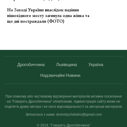
На Заході України внаслідок падіння
пішохідного мосту загинула одна жінка та
ще дві постраждали (ФОТО)
Дрогобиччина
Львівщина
Україна
Надзвичайні Новини
При повному або частковому відтворенні матеріалів активне посилання
на "Говорить Дрогобиччина" обов'язкове. Адміністрація сайту може не
поділяти думку автора і не несе відповідальності за авторські матеріали.
Зв'язатися з нами: drohobychdistrict@gmail.com
© 2019, “Говорить Дрогобиччина”