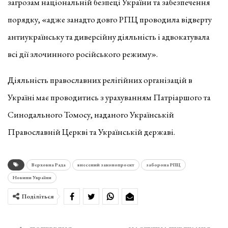
загрозам національній безпеці України та забезпечення
порядку, «адже занадто довго РПЦ проводила відверту
антиукраїнську та диверсійну діяльність і адвокатувала
всі дії злочинного російського режиму».
Діяльність православних релігійних організацій в
Україні має проводитись з урахуванням Патріаршого та
Синодального Томосу, наданого Українській
Православній Церкві та Українській державі.
Верховна Рада
внесений законопроект
заборона РПЦ
Новини України
Поділіться