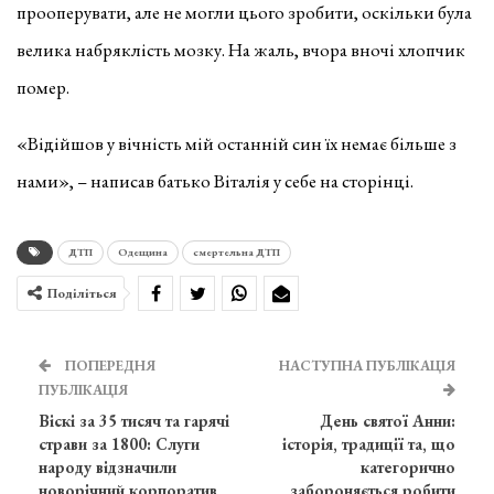
прооперувати, але не могли цього зробити, оскільки була
велика набряклість мозку. На жаль, вчора вночі хлопчик
помер.
«Відійшов у вічність мій останній син їх немає більше з
нами», – написав батько Віталія у себе на сторінці.
ДТП
Одещина
смертельна ДТП
Поділіться
ПОПЕРЕДНЯ
НАСТУПНА ПУБЛІКАЦІЯ
ПУБЛІКАЦІЯ
Віскі за 35 тисяч та гарячі
День святої Анни:
страви за 1800: Слуги
історія, традиції та, що
народу відзначили
категорично
новорічний корпоратив
забороняється робити