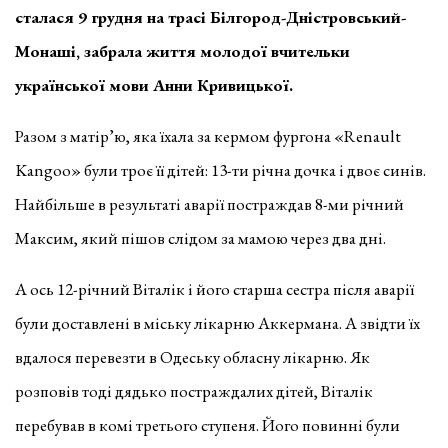
сталася 9 грудня на трасі Білгород-Дністровський-
Монаші, забрала життя молодої вчительки
української мови Анни Кривицької.
Разом з матір’ю, яка їхала за кермом фургона «Renault
Kangoo» були троє її дітей: 13-ти річна дочка і двоє синів.
Найбільше в результаті аварії постраждав 8-ми річний
Максим, який пішов слідом за мамою через два дні.
А ось 12-річний Віталік і його старша сестра після аварії
були доставлені в міську лікарню Аккермана. А звідти їх
вдалося перевезти в Одеську обласну лікарню. Як
розповів тоді дядько постраждалих дітей, Віталік
перебував в комі третього ступеня. Його повинні були