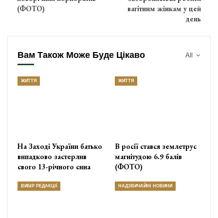
(ФОТО)
вагітним жінкам у цей
день
Вам Також Може Буде Цікаво
All
ЖИТТЯ
ЖИТТЯ
На Заході України батько
В росії стався землетрус
випадково застерлив
магнітудою 6.9 балів
свого 13-річного сина
(ФОТО)
ВИБІР РЕДАКЦІЇ
НАДЗВИЧАЙНІ НОВИНИ