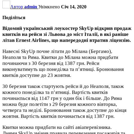
Автор
admin
Увімкнено
Січ 14, 2020
Поділіться
Відомий український лоукостер SkyUp відкрив продаж
квитків на рейси зі Львова до міст Італії, в які раніше
літав Ernest Airlines, що напередодні втратив ліцензію.
Навесні SkyUp почне літати до Мілана (Бергамо),
Неаполя та Рима. Квитки до Мілана можна придбати
починаючи з 30 березня від 1387 грн. Рейси
виконуватимуть що понеділка та п’ятниці. Бронювання
квитків доступне до 23 жовтня.
30 березня також стартують рейси й до Неаполя, також
кожного понеділка та п’ятниці. Вартість квитків
починаєnься від 1147 грн у один бік і більше. До Рима
можна буде полетіти з 29 березня кожного вівторка,
четверга та неділі. Бронювання також доступне до кінця
жовтня. Вартість квитків починається від 1387 грн.
Квитки можна придбати на сайті авіаперевізника.
Днями SkyUp змінив правила перевезення пасажирів та