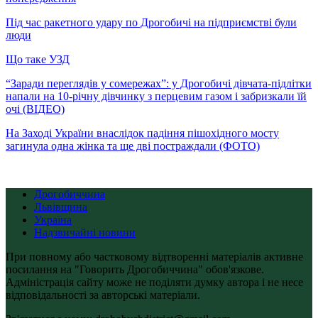
Під час ракетного удару по Дрогобичі на підприємстві були
люди
Що таке УЗД
“Заради переглядів у сомережах”: у Дрогобичі дівчата-підлітки
напали на 10-річну дівчинку з перцевим газом і забризкали їй
очі (ВІДЕО)
На Заході України внаслідок падіння пішохідного мосту
загинула одна жінка та ще дві постраждали (ФОТО)
Дрогобиччина
Львівщина
Україна
Надзвичайні новини
При повному або частковому відтворенні матеріалів активне
посилання на "Говорить Дрогобиччина" обов'язкове.
Адміністрація сайту може не поділяти думку автора і не несе
відповідальності за авторські матеріали.