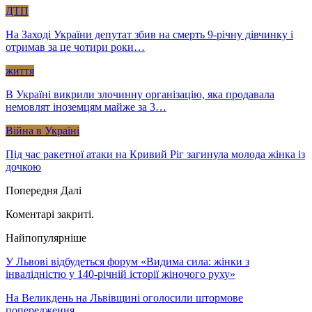
ДТП
На Заході України депутат збив на смерть 9-річну дівчинку і
отримав за це чотири роки…
життя
В Україні викрили злочинну організацію, яка продавала
немовлят іноземцям майже за 3…
Війна в Україні
Під час ракетної атаки на Кривий Ріг загинула молода жінка із
дочкою
Попередня
Далі
Коментарі закриті.
Найпопулярніше
У Львові відбудеться форум «Видима сила: жінки з
інвалідністю у 140-річній історії жіночого руху»
На Великдень на Львівщині оголосили штормове
попередження