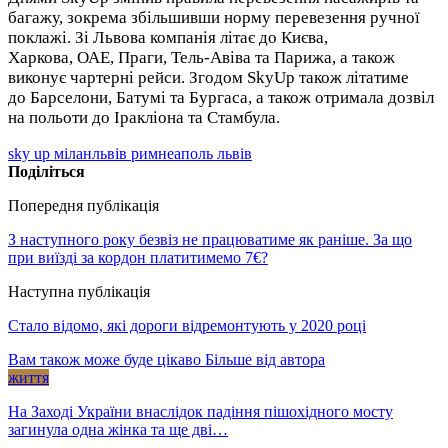
багажу, зокрема збільшивши норму перевезення ручної
поклажі. Зі Львова компанія літає до Києва,
Харкова, ОАЕ, Праги, Тель-Авіва та Парижа, а також
виконує чартерні рейси. Згодом SkyUp також літатиме
до Барселони, Батумі та Бургаса, а також отримала дозвіл
на польоти до Іракліона та Стамбула.
sky up мілан
львів рим
неаполь львів
Поділіться
Попередня публікація
З наступного року безвіз не працюватиме як раніше. За що
при виїзді за кордон платитимемо 7€?
Наступна публікація
Стало відомо, які дороги відремонтують у 2020 році
Вам також може буде цікаво
Більше від автора
життя
На Заході України внаслідок падіння пішохідного мосту
загинула одна жінка та ще дві…