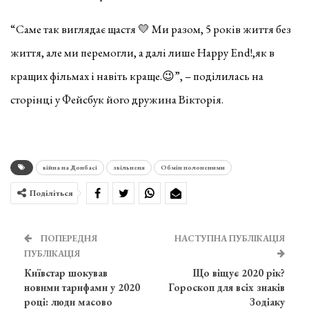
“Саме так виглядає щастя
💛
Ми разом, 5 років життя без
життя, але ми перемогли, а далі лише Happy End!,як в
кращих фільмах і навіть краще.
😉”, – поділилась на
сторінці у Фейсбук його дружина Вікторія.
війна на Донбасі
звільненя
Обмін полоненими
Поділіться
ПОПЕРЕДНЯ
НАСТУПНА ПУБЛІКАЦІЯ
ПУБЛІКАЦІЯ
Київстар шокував
Що віщує 2020 рік?
новими тарифами у 2020
Гороскоп для всіх знаків
році: люди масово
Зодіаку