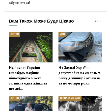
обурюються!
Вам Також Може Буде Цікаво
All
ЖИТТЯ
ДТП
На Заході України
На Заході України
внаслідок падіння
депутат збив на смерть 9-
пішохідного мосту
річну дівчинку і отримав
загинула одна жінка та
за це чотири роки…
ще дві…
ЖИТТЯ
ВІЙНА В УКРАЇНІ