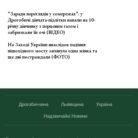
“Заради переглядів у сомережах”: у
Дрогобичі дівчата-підлітки напали на 10-
річну дівчинку з перцевим газом і
забризкали їй очі (ВІДЕО)
На Заході України внаслідок падіння
пішохідного мосту загинула одна жінка та
ще дві постраждали (ФОТО)
Дрогобиччина
Львівщина
Україна
Надзвичайні Новини