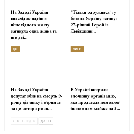
На Заході України
“Тільки одружився”: у
внаслідок падіння
бою за Україну загинув
пішохідного мосту
27-річний Герой із
загинула одна жінка та
Львівщини…
ще дві…
ДТП
ЖИТТЯ
На Заході України
В Україні викрили
депутат збив на смерть 9-
злочинну організацію,
річну дівчинку і отримав
яка продавала немовлят
за це чотири роки…
іноземцям майже за 3…
ПОПЕРЕДНЯ
ДАЛІ