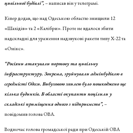
цивільної будівлі”,
– написав він у телеграмі.
Кіпер додав, що над Одеською областю знищили 12
«Шахідів» та 2 «Калібри». Проте не вдалося збити
надскладні для ураження надзвукові ракети типу Х-22 та
«Онікс».
“Росіяни атакували портову та цивільну
інфраструктуру. Зокрема, зруйнували адмінбудівлю в
середмісті Одеси. Вибуховою хвилею було пошкоджено ще
кілька будинків. В області окупанти поцілили у
складські приміщення одного з підприємств”,
–
повідомив голова ОВА.
Водночас голова громадської ради при Одеській ОВА