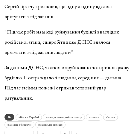
Сергій Братчук розповів, що одну людину вдалося
врятувати з-під завалів.
“Під час робіт на місці руйнування будівлі внаслідок
російської атаки, співробітникам ДСНС вдалося
врятувати з-під завалів людину”.
За даними ДСНС, частково зруйновано чотириповерхову
будівлю. Постраждало 4 людини, серед них — дитина.
Під час гасіння пожежі отримав тепловий удар
рятувальник.
війна в Україні
загинув молодий хлопець
новини
Одеса
ракетні обстріли
російська агресія