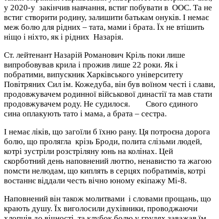
у 2020-у закінчив навчання, встиг побувати в ООС. Та не
встиг створити родину, залишити батькам онуків. І немає
меж болю для рідних – тата, мами і брата. Їх не втішить
ніщо і ніхто, як і рідних Назарія.
Ст. лейтенант Назарій Романович Кріль поки лише
випробовував крила і прожив лише 22 роки. Як і
побратими, випускник Харківського університету
Повітряних Сил ім. Кожедуба, він був воїном честі і слави,
продовжувачем родинної військової династії та мав стати
продовжувачем роду. Не судилося. Свого єдиного
сина оплакують тато і мама, а брата – сестра.
І немає ліків, що загоїли б їхню рану. Ця потроєна дорога
болю, що пролягла крізь Броди, полита слізьми людей,
котрі зустріли розстріляну юнь на колінах. Цей
скорботний день наповнений люттю, ненавистю та жагою
помсти нелюдам, що киплять в серцях побратимів, котрі
востаннє віддали честь вічно юному екіпажу Мі-8.
Наповнений він також молитвами і словами прощань, що
крають душу. Їх виголосили духівники, проводжаючи
хлопців до вічності, та клубок болю у грудях заважав їм,