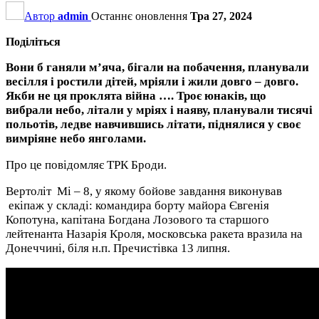
Автор
admin
Останнє оновлення
Тра 27, 2024
Поділіться
Вони б ганяли м’яча, бігали на побачення, планували
весілля і ростили дітей, мріяли і жили довго – довго.
Якби не ця проклята війна …. Троє юнаків, що
вибрали небо, літали у мріях і наяву, планували тисячі
польотів, ледве навчившись літати, піднялися у своє
вимріяне небо янголами.
Про це повідомляє ТРК Броди.
Вертоліт Мі – 8, у якому бойове завдання виконував
екіпаж у складі: командира борту майора Євгенія
Копотуна, капітана Богдана Лозового та старшого
лейтенанта Назарія Кроля, московська ракета вразила на
Донеччині, біля н.п. Пречистівка 13 липня.