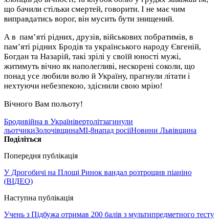
що бачили стільки смертей, говорити. І не має чим
виправдатись ворог, він мусить бути знищений.
А в пам’яті рідних, друзів, військових побратимів, в
пам’яті рідних Бродів та українського народу Євгеній,
Богдан та Назарій, такі зрілі у своїй юності мужі,
житимуть вічно як наполегливі, нескорені соколи, що
понад усе любили волю й Україну, прагнули літати і
нехтуючи небезпекою, здіснили свою мрію!
Вічного Вам польоту!
Броди
війна в Україні
вертоліт
загинули
льотчики
Золочівщина
МІ-8
напад росії
Новини Львівщина
Поділіться
Попередня публікація
У Дрогобичі на Площі Ринок вандал розтрощив піаніно
(ВІДЕО)
Наступна публікація
Учень з Підбужа отримав 200 балів з мультипредметного тесту