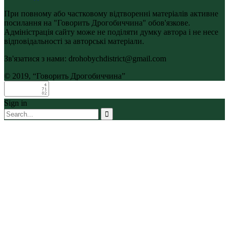
При повному або частковому відтворенні матеріалів активне
посилання на "Говорить Дрогобиччина" обов'язкове.
Адміністрація сайту може не поділяти думку автора і не несе
відповідальності за авторські матеріали.
Зв'язатися з нами: drohobychdistrict@gmail.com
© 2019, “Говорить Дрогобиччина”
Sign in