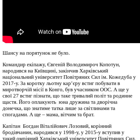
Шансу на порятунок не було.
Командир екіпажу, Євгеній Володимироч Копотун,
народився на Київщині, закінчив Харківський
національний університет Повітряних Сил ім. Кожедуба у
2017-у. За коротку льотну кар’єру встиг побувати в
миротворчій місії в Конго, був учасником ООС. А ще у
свої 27 встиг пізнати, що таке тривалий політ та родинне
щастя. Його оплакують юна дружина та дворічна
донечка, що знатиме татка лише за світлинами та
спогадами. А ще – мама, вітчим та брат.
Капітан Богдан Віталійович Лозовий, корінний
бродівчанин, народився у 1998-у, у 2015-у вступив у
такий омріяний Харківський університет Повітряних Сил,