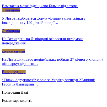
Вам також може буде цікаво
Більше від автора
Львівщина
У Львові відбудеться форум «Видима сила: жінки з
інвалідністю у 140-річній історії…
Львівщина
На Великдень на Львівщині оголосили штормове
попередження
кримінальний
На Львівщині двоє поліцейських побили 27-річного хлопця у
лісопарку: відкрито…
Вибір редакції
“Тільки одружився”: у бою за Україну загинув 27-річний
Герой із Львівщини…
Попередня
Далі
Коментарі закриті.