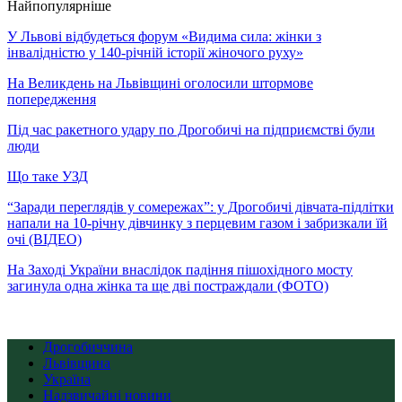
Найпопулярніше
У Львові відбудеться форум «Видима сила: жінки з
інвалідністю у 140-річній історії жіночого руху»
На Великдень на Львівщині оголосили штормове
попередження
Під час ракетного удару по Дрогобичі на підприємстві були
люди
Що таке УЗД
“Заради переглядів у сомережах”: у Дрогобичі дівчата-підлітки
напали на 10-річну дівчинку з перцевим газом і забризкали їй
очі (ВІДЕО)
На Заході України внаслідок падіння пішохідного мосту
загинула одна жінка та ще дві постраждали (ФОТО)
Дрогобиччина
Львівщина
Україна
Надзвичайні новини