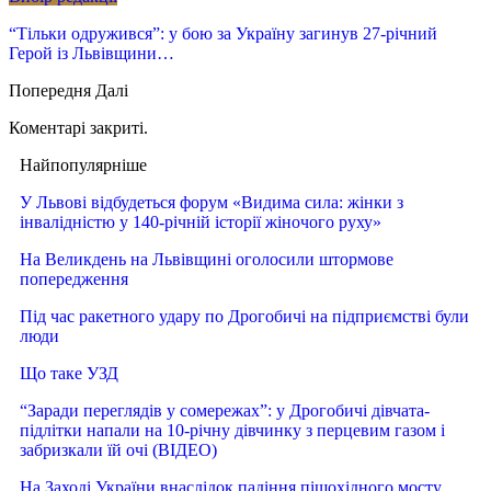
“Тільки одружився”: у бою за Україну загинув 27-річний
Герой із Львівщини…
Попередня
Далі
Коментарі закриті.
Найпопулярніше
У Львові відбудеться форум «Видима сила: жінки з
інвалідністю у 140-річній історії жіночого руху»
На Великдень на Львівщині оголосили штормове
попередження
Під час ракетного удару по Дрогобичі на підприємстві були
люди
Що таке УЗД
“Заради переглядів у сомережах”: у Дрогобичі дівчата-
підлітки напали на 10-річну дівчинку з перцевим газом і
забризкали їй очі (ВІДЕО)
На Заході України внаслідок падіння пішохідного мосту