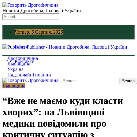
Новини Дрогобича, Львова і України
Четвер, 6 Серпня, 2026
Головна
Publisher - Новини Дрогобича, Львова і України
Дрогобиччина
Контакти
Львівщина
Україна
Надзвичайні новини
Львівщина
“Вже не маємо куди класти
хворих”: на Львівщині
медики повідомили про
критичну ситуацію з