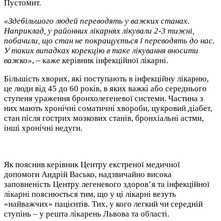
Пустомит.
«Здебільшого людей переводять у важких станах.
Наприклад, у районних лікарнях лікували 2-3 тижні,
побачили, що стан не покращується і переводять до нас.
У таких випадках корекцію в таке лікування вносити
важко»
, – каже керівник інфекційної лікарні.
Більшість хворих, які поступають в інфекційну лікарню,
це люди від 45 до 60 років, в яких важкі або середнього
ступеня ураження бронхолегеневої системи. Частина з
них мають хронічні соматичні хвороби, цукровий діабет,
стан після гострих мозкових станів, бронхіальні астми,
інші хронічні недуги.
Як пояснив керівник Центру екстреної медичної
допомоги Андрій Васько, надзвичайно висока
заповненість Центру легеневого здоров’я та інфекційної
лікарні пояснюється тим, що у ці лікарні везуть
«найважчих» пацієнтів. Тих, у кого легкий чи середній
ступінь – у решта лікарень Львова та області.