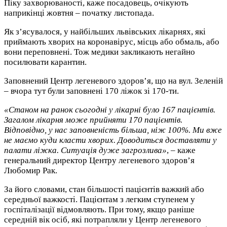
Піку захворюваності, каже посадовець, очікують
наприкінці жовтня – початку листопада.
Як з’ясувалося, у найбільших львівських лікарнях, які
приймають хворих на коронавірус, місць або обмаль, або
вони переповнені. Тож медики закликають негайно
посилювати карантин.
Заповнений Центр легеневого здоров’я, що на вул. Зеленій
– вчора тут були заповнені 170 ліжок зі 170-ти.
«Станом на ранок сьогодні у лікарні було 167 пацієнтів.
Загалом лікарня може прийняти 170 пацієнтів.
Відповідно, у нас заповненість більша, ніж 100%. Ми вже
не маємо куди класти хворих. Доводиться доставляти у
палати ліжка. Ситуація дуже загрозлива»
, – каже
генеральний директор Центру легеневого здоров’я
Любомир Рак.
За його словами, стан більшості пацієнтів важкий або
середньої важкості. Пацієнтам з легким ступенем у
госпіталізації відмовляють. При тому, якщо раніше
середній вік осіб, які потрапляли у Центр легеневого