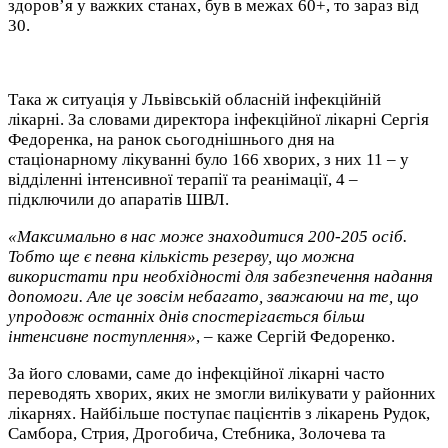
здоров’я у важких станах, був в межах 60+, то зараз від
30.
Така ж ситуація у Львівській обласній інфекційній
лікарні. За словами директора інфекційної лікарні Сергія
Федоренка, на ранок сьогоднішнього дня на
стаціонарному лікуванні було 166 хворих, з них 11 – у
відділенні інтенсивної терапії та реанімації, 4 –
підключили до апаратів ШВЛ.
«Максимально в нас може знаходитися 200-205 осіб.
Тобто ще є певна кількість резерву, що можна
використати при необхідності для забезпечення надання
допомоги. Але це зовсім небагато, зважаючи на те, що
упродовж останніх днів спостерігається більш
інтенсивне поступлення»
, – каже Сергій Федоренко.
За його словами, саме до інфекційної лікарні часто
переводять хворих, яких не змогли вилікувати у районних
лікарнях. Найбільше поступає пацієнтів з лікарень Рудок,
Самбора, Стрия, Дрогобича, Стебника, Золочева та