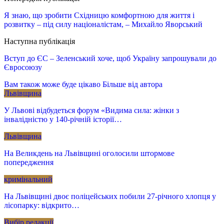
Я знаю, що зробити Східницю комфортною для життя і
розвитку – під силу націоналістам, – Михайло Яворський
Наступна публікація
Вступ до ЄС – Зеленський хоче, щоб Україну запрошували до
Євросоюзу
Вам також може буде цікаво
Більше від автора
Львівщина
У Львові відбудеться форум «Видима сила: жінки з
інвалідністю у 140-річній історії…
Львівщина
На Великдень на Львівщині оголосили штормове
попередження
кримінальний
На Львівщині двоє поліцейських побили 27-річного хлопця у
лісопарку: відкрито…
Вибір редакції