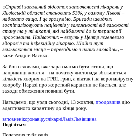
«Справді загальний відсоток заповненості лікарень у
Львівській області становить 53%, у самому Львові –
набагато вища. І це зрозуміло. Бригади швидких
госпіталізовують пацієнтів у залежності від важкості
стану та у ті лікарні, які найближчі до їх території
проживання. Найважчих – везуть у Центр легеневого
здоров’я та інфекційну лікарню. Щойно тут
звільняються місця – переводимо з інших закладів»
, –
каже Андрій Васько.
За його словами, вже зараз маємо бути готові, що
наприкінці жовтня – на початку листопада збільшиться
кількість хворих на ГРВІ, грип, а відтак і на коронавірусну
хворобу. Наразі про жорсткий карантин не йдеться, але
заходи обмеження повинні бути.
Нагадаємо, що уряд сьогодні, 13 жовтня,
продовжив
дію
адаптивного карантину до кінця року.
заповнені
коронавірус
лікарні
Львів
Львівщина
Поділіться
Попередня публікація