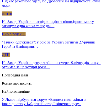
Під час ракетного удару по Дрогобичі на підприємстві були
люди
життя
На Заході України внаслідок падіння пішохідного мосту
загинула одна жінка та ще дві…
Вибір редакції
“Тільки одружився”: у бою за Україну загинув 27-річний
Герой із Львівщини…
ДТП
На Заході України депутат збив на смерть 9-річну дівчинку і
отримав за це чотири роки…
Попередня
Далі
Коментарі закриті.
Найпопулярніше
У Львові відбудеться форум «Видима сила: жінки з
інвалідністю у 140-річній історії жіночого руху»