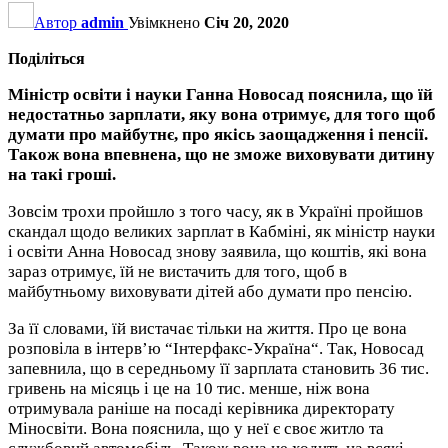
Автор
admin
Увімкнено
Січ 20, 2020
Поділіться
Міністр освіти і науки Ганна Новосад пояснила, що їй
недостатньо зарплати, яку вона отримує, для того щоб
думати про майбутнє, про якісь заощадження і пенсії.
Також вона впевнена, що не зможе виховувати дитину
на такі гроші.
Зовсім трохи пройшло з того часу, як в Україні пройшов
скандал щодо великих зарплат в Кабміні, як міністр науки
і освіти Анна Новосад знову заявила, що коштів, які вона
зараз отримує, їй не вистачить для того, щоб в
майбутньому виховувати дітей або думати про пенсію.
За її словами, їй вистачає тільки на життя. Про це вона
розповіла в інтерв’ю “Інтерфакс-Україна“. Так, Новосад
запевнила, що в середньому її зарплата становить 36 тис.
гривень на місяць і це на 10 тис. менше, ніж вона
отримувала раніше на посаді керівника директорату
Міносвіти. Вона пояснила, що у неї є своє житло та