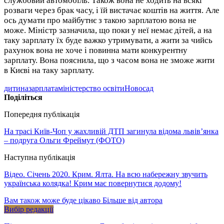
службовий автомобіль. Також вона не ходить на всякі
розваги через брак часу, і їй вистачає коштів на життя. Але
ось думати про майбутнє з такою зарплатою вона не
може. Міністр зазначила, що поки у неї немає дітей, а на
таку зарплату їх буде важко утримувати, а жити за чийсь
рахунок вона не хоче і повинна мати конкурентну
зарплату. Вона пояснила, що з часом вона не зможе жити
в Києві на таку зарплату.
дитина
зарплата
міністерство освіти
Новосад
Поділіться
Попередня публікація
На трасі Київ-Чоп у жахливій ДТП загинула відома львів’янка
– подруга Ольги Фреймут (ФОТО)
Наступна публікація
Відео. Січень 2020. Крим. Ялта. На всю набережну звучить
українська колядка! Крим має повернутися додому!
Вам також може буде цікаво
Більше від автора
Вибір редакції