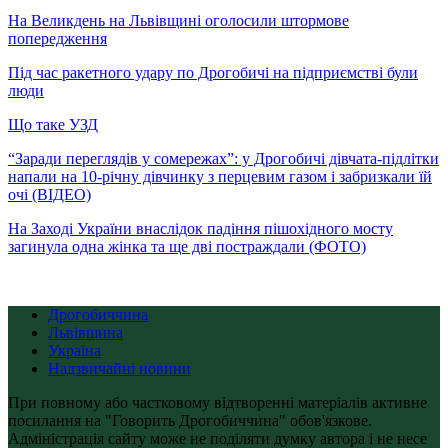
На Великдень на Львівщині оголосили штормове
попередження
Під час ракетного удару по Дрогобичі на підприємстві були
люди
Що таке УЗД
“Заради переглядів у сомережах”: у Дрогобичі дівчата-підлітки
напали на 10-річну дівчинку з перцевим газом і забризкали їй
очі (ВІДЕО)
На Заході України внаслідок падіння пішохідного мосту
загинула одна жінка та ще дві постраждали (ФОТО)
Дрогобиччина
Львівщина
Україна
Надзвичайні новини
При повному або частковому відтворенні матеріалів активне
посилання на "Говорить Дрогобиччина" обов'язкове.
Адміністрація сайту може не поділяти думку автора і не несе