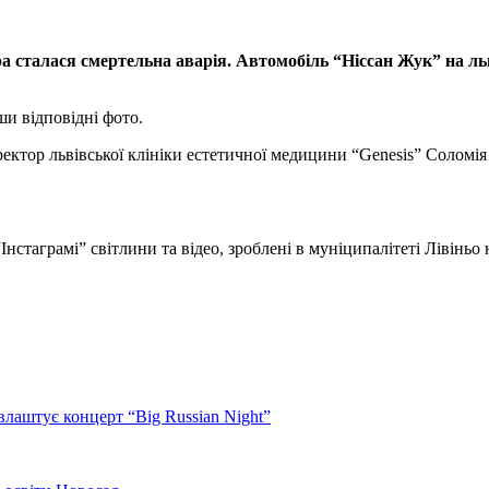
а сталася смертельна аварія. Автомобіль “Ніссан Жук” на льв
ши відповідні фото.
ектор львівської клініки естетичної медицини “Genesis” Соломія
нстаграмі” світлини та відео, зроблені в муніципалітеті Лівіньо на
лаштує концерт “Big Russian Night”