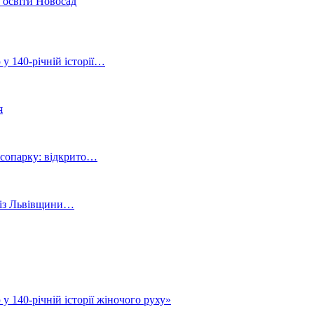
р освіти Новосад
 у 140-річній історії…
я
ісопарку: відкрито…
й із Львівщини…
у 140-річній історії жіночого руху»