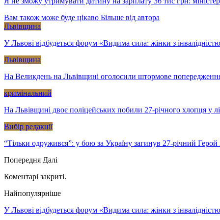
Я не зможу утримувати дитину на зарплату 36 тис грн: міністе
Вам також може буде цікаво
Більше від автора
Львівщина
У Львові відбудеться форум «Видима сила: жінки з інвалідністю
Львівщина
На Великдень на Львівщині оголосили штормове попередженн
кримінальний
На Львівщині двоє поліцейських побили 27-річного хлопця у л
Вибір редакції
“Тільки одружився”: у бою за Україну загинув 27-річний Геро
Попередня
Далі
Коментарі закриті.
Найпопулярніше
У Львові відбудеться форум «Видима сила: жінки з інвалідністю 