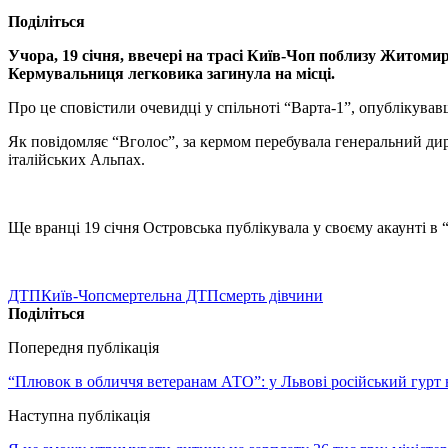
Поділіться
Учора, 19 січня, ввечері на трасі Київ-Чоп поблизу Житомир
Кермувальниця легковика загинула на місці.
Про це сповістили очевидці у спільноті “Варта-1”, опублікував
Як повідомляє “Вголос”, за кермом перебувала генеральний дир
італійських Альпах.
Ще вранці 19 січня Островська публікувала у своєму акаунті в “І
ДТП
Київ-Чоп
смертельна ДТП
смерть дівчини
Поділіться
Попередня публікація
“Плювок в обличчя ветеранам АТО”: у Львові російський гурт в
Наступна публікація