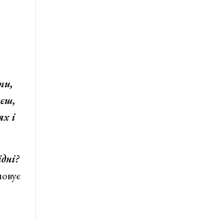
ти,
аєш,
ях і
дні?
мовує