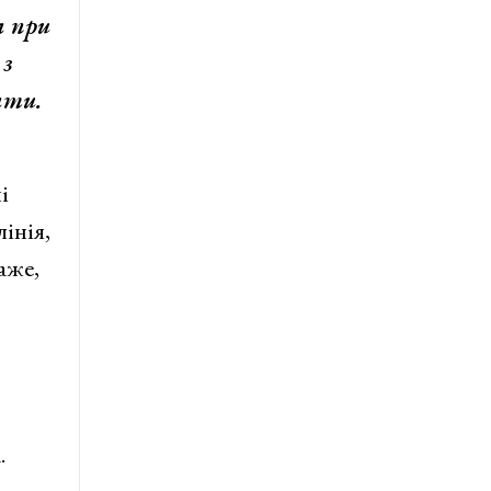
а при
 з
ати.
і
інія,
аже,
.