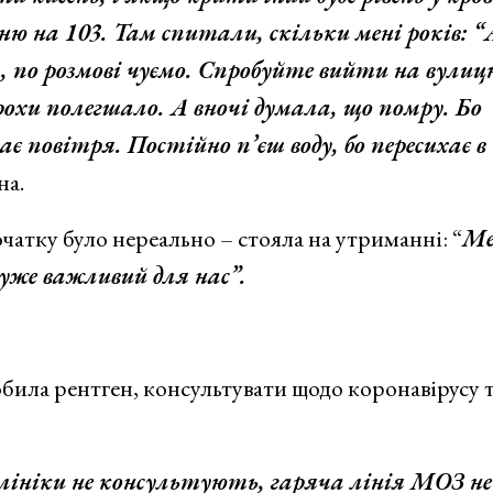
ю на 103. Там спитали, скільки мені років: “
, по розмові чуємо. Спробуйте вийти на вулиц
охи полегшало. А вночі думала, що помру. Бо
 повітря. Постійно п’єш воду, бо пересихає в
на.
чатку було нереально – стояла на утриманні: “
Ме
уже важливий для нас”.
обила рентген, консультувати щодо коронавірусу 
клініки не консультують, гаряча лінія МОЗ не