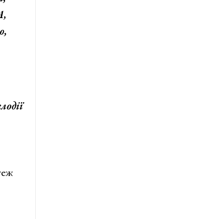
А,
ю,
лодії
теж