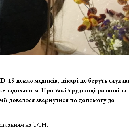
D-19 немає медиків, лікарі не беруть слухавк
е задихатися. Про такі труднощі розповіла
мії довелося звернутися по допомогу до
силанням на ТСН.