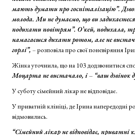
мають думати про госпіталізацію”. Дзвон
молода. Ми не думаємо, що ви задихаєтеся
подихати повітрям”. О’кей, подихала, тр
намагаєшся дихати ротом, але не вистачає
горлі”,
– розповіла про свої поневіряння Іри
Жінка уточнила, що на 103 додзвонитися спо
Моцарта не вистачало, і – “ваш дзвінок д
У суботу сімейний лікар не відповідає.
У приватній клініці, де Ірина напередодні р
відмовились.
“Сімейний лікар не відповідає, приватні 