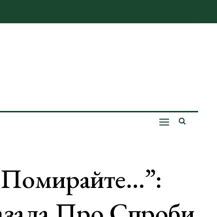
 Помирайте…”:
азала Про Спроби