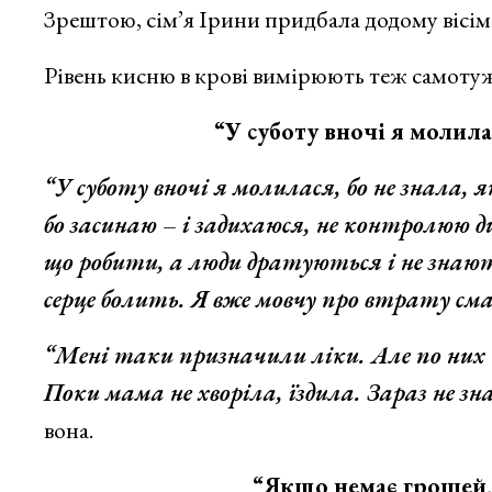
Зрештою, сім’я Ірини придбала додому вісім 
Рівень кисню в крові вимірюють теж самотуж
“У суботу вночі я молилася, бо 
“У суботу вночі я молилася, бо не знала,
бо засинаю – і задихаюся, не контролюю 
що робити, а люди дратуються і не знають
серце болить. Я вже мовчу про втрату сма
“Мені таки призначили ліки. Але по них тр
Поки мама не хворіла, їздила. Зараз не з
вона.
“Якщо немає грошей, на цьо