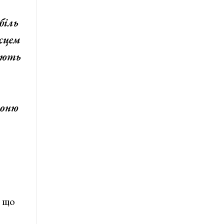
біль
ісцем
ають
воню
, що