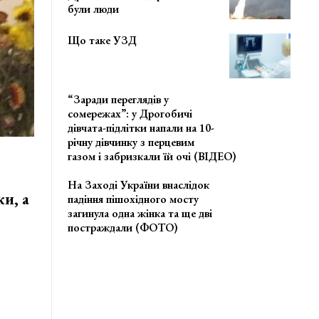
були люди
Що таке УЗД
“Заради переглядів у
сомережах”: у Дрогобичі
дівчата-підлітки напали на 10-
річну дівчинку з перцевим
газом і забризкали їй очі (ВІДЕО)
На Заході України внаслідок
и, а
падіння пішохідного мосту
загинула одна жінка та ще дві
постраждали (ФОТО)