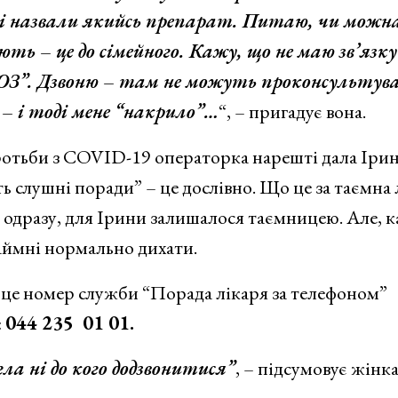
мені назвали якийсь препарат. Питаю, чи можн
ють – це до сімейного. Кажу, що не маю зв’язку
МОЗ”. Дзвоню – там не можуть проконсультув
 – і тоді мене “накрило”…
“, – пригадує вона.
оротьби з COVID-19 операторка нарешті дала Ірин
ь слушні поради” – це дослівно. Що це за таємна л
 одразу, для Ірини залишалося таємницею. Але, к
аймні нормально дихати.
о це номер служби “Порада лікаря за телефоном”
:
044 235 01 01.
гла ні до кого додзвонитися”
, – підсумовує жінка