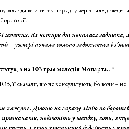
увала здавати тест у порядку черги, але доведеть
абораторії.
31 жовтня. За чотири дні почалася задишка, 
й – увечері почала сильно задихатися і з’яви
 а на 103 грає мелодія Моцарта…”
ОЗ, її сказали, що не консультують, бо вони – не
не кажуть. Дзвоню на гарячу лінію по боротьб
призначати, подзвоніть у швидку, вони, якщ
 кисень, і якщо критичний буде рівень у кров