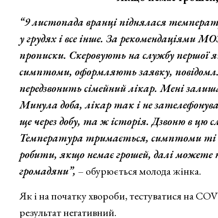
“9 листопада вранці піднялася температу
у грудях і все інше. За рекомендаціями МО
прописки. Скеровують на службу першої 
симптоми, оформляють заявку, повідомл
передзвонить сімейний лікар. Мені зал
Минула доба, лікар так і не зателефонува
ще через добу, та ж історія. Дзвоню в цю 
Температура тримається, симптоми ті ж,
робити, якщо немає грошей, далі можете 
громадяни”,
– обурюється молода жінка.
Як і на початку хвороби, тестуватися на COV
результат негативний.