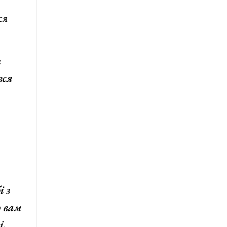
ся
а
вся
і з
о вам
і,