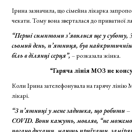
Ірина зазначила, що сімейна лікарка запропон
чекати. Тому вона зверталася до приватної л
“Перші симптоми з’явилися ще у суботу, 
сьомий день, п’ятниця, був найкритичніши
біль в ділянці серця”,
– розказала жінка.
“Гаряча лінія МОЗ не консультує,
Коли Ірина зателефонувала на гарячу лінію М
лікарі.
“З п’ятниці у мене задишка, що робити – 
COVID. Вони кажуть, мовляв, “не можемо 
погано дихати, мають приїхати, заміряти