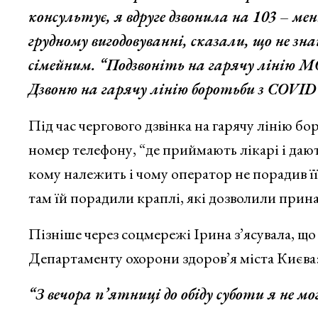
консультує, я вдруге дзвонила на 103 – 
грудному вигодовуванні, сказали, що не зна
сімейним. “Подзвоніть на гарячу лінію 
Дзвоню на гарячу лінію боротьби з COVID
Під час чергового дзвінка на гарячу лінію б
номер телефону, “де приймають лікарі і дают
кому належить і чому оператор не порадив її
там їй порадили краплі, які дозволили прин
Пізніше через соцмережі Ірина з’ясувала, щ
Департаменту охорони здоров’я міста Києва
“З вечора п’ятниці до обіду суботи я не мо