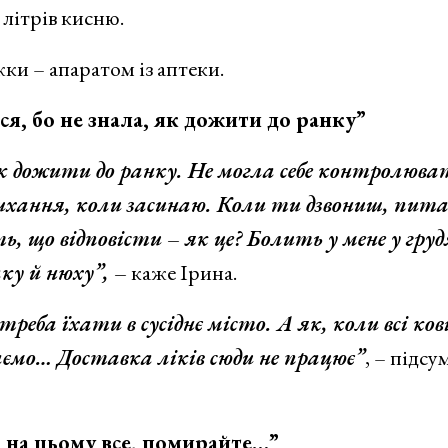
літрів кисню.
ки – апаратом із аптеки.
не знала, як дожити до ранку”
 як дожити до ранку. Не могла себе контролюва
дихання, коли засинаю. Коли ти дзвониш, пит
, що відповісти – як це? Болить у мене у груд
ку й нюху”, –
каже Ірина.
еба їхати в сусіднє місто. А як, коли всі кові
наємо… Доставка ліків сюди не працює”
, – підсу
му все, помирайте…”