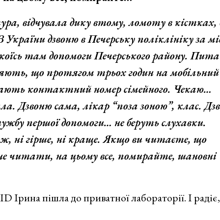
ра, відчувала дику втому, ломоту в кістках, 
З України дзвоню в Печерську поліклініку за м
якоїсь там допомоги Печерського району. Пит
яють, що протягом трьох годин на мобільний
ишають контактний номер сімейного. Чекаю…
ла. Дзвоню сама, лікар “поза зоною”, клас. Дз
службу першої допомоги… не беруть слухавки.
 ні гірше, ні краще. Якщо ви читаєте, що
не читати, на цьому все, помирайте, шановні
ID Ірина пішла до приватної лабораторії. І радіє