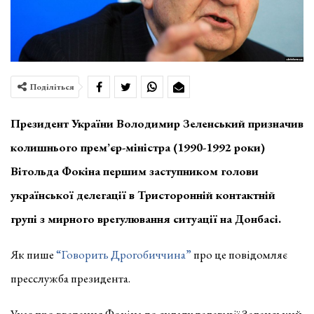
Поділіться
Президент України Володимир Зеленський призначив
колишнього прем’єр-міністра (1990-1992 роки)
Вітольда Фокіна першим заступником голови
української делегації в Тристоронній контактній
групі з мирного врегулювання ситуації на Донбасі.
Як пише
“Говорить Дрогобиччина”
про це повідомляє
пресслужба президента.
Указ про введення Фокіна до складу делегації Зеленський