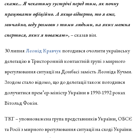
скаже… Я чекатиму зустрічі перед тим, як почну
працювати офіційно. А якщо відверто, то я вже,
звичайно, веду розмови з тими людьми, на яких можна
спертися, яких я поважаю»,
– сказав він.
30 липня
Леонід Кравчук
погодився очолити українську
делегацію в Тристоронній контактній групі з мирного
врегулювання ситуації на Донбасі замість Леоніда Кучми.
Згодом стало відомо, що до делегації також погодився
долучитися прем’єр-міністр України в 1990-1992 роках
Вітольд Фокін.
ТКГ – уповноважена група представників України, ОБСЄ
та Росії з мирного врегулювання ситуації на сході України.