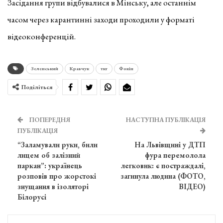
Засідання групи відбувалися в Мінську, але останнім
часом через карантинні заходи проходили у форматі
відеоконференцій.
Зеленський
Кравчук
ткг
Фокін
Поділіться
ПОПЕРЕДНЯ
НАСТУПНА ПУБЛІКАЦІЯ
ПУБЛІКАЦІЯ
“Заламували руки, били
На Львівщині у ДТП
лицем об залізний
фура перемолола
паркан”: українець
легковик: є постраждалі,
розповів про жорстокі
загинула людина (ФОТО,
знущання в ізоляторі
ВІДЕО)
Білорусі