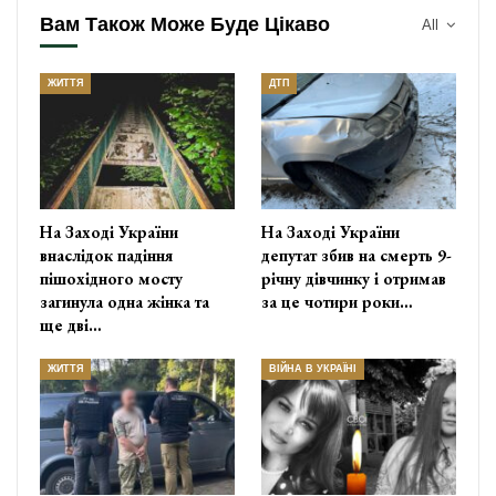
Вам Також Може Буде Цікаво
All
ЖИТТЯ
ДТП
На Заході України
На Заході України
внаслідок падіння
депутат збив на смерть 9-
пішохідного мосту
річну дівчинку і отримав
загинула одна жінка та
за це чотири роки…
ще дві…
ЖИТТЯ
ВІЙНА В УКРАЇНІ