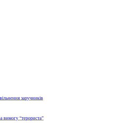
звільнення заручників
а вимогу “терориста”