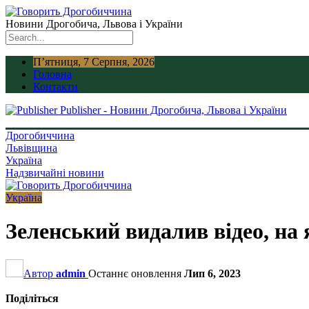
Новини Дрогобича, Львова і України
П’ятниця, 7 Серпня, 2026
Головна
Контакти
Publisher - Новини Дрогобича, Львова і України
Дрогобиччина
Львівщина
Україна
Надзвичайні новини
Україна
Зеленський видалив відео, на
Автор
admin
Останнє оновлення
Лип 6, 2023
Поділіться