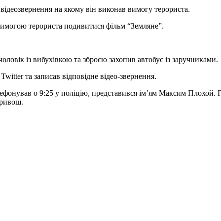
ідеозвернення на якому він виконав вимогу терориста.
 вимогою терориста подивитися фільм “Земляне”.
 чоловік із вибухівкою та зброєю захопив автобус із заручниками.
Twitter та записав відповідне відео-звернення.
елефонував о 9:25 у поліцію, представився ім’ям Максим Плохой.
Кривош.