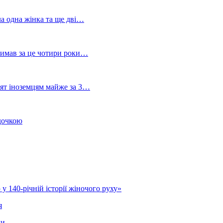
ла одна жінка та ще дві…
тримав за це чотири роки…
лят іноземцям майже за 3…
 дочкою
у 140-річній історії жіночого руху»
я
ди