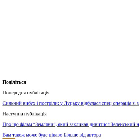
Поділіться
Попередня публікація
Сильний вибух і постріли: у Луцьку відбулася спец операція зі 
Наступна публікація
Про що фільм “Земляни”, який закликав дивитися Зеленський н
Вам також може буде цікаво
Більше від автора