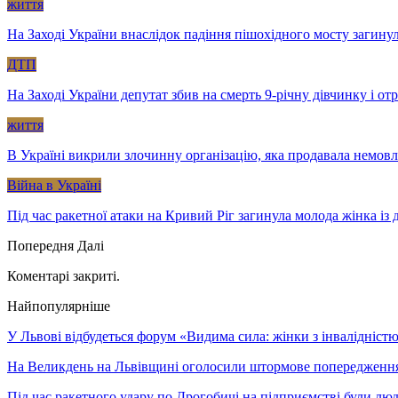
життя
На Заході України внаслідок падіння пішохідного мосту загину
ДТП
На Заході України депутат збив на смерть 9-річну дівчинку і о
життя
В Україні викрили злочинну організацію, яка продавала немов
Війна в Україні
Під час ракетної атаки на Кривий Ріг загинула молода жінка із
Попередня
Далі
Коментарі закриті.
Найпопулярніше
У Львові відбудеться форум «Видима сила: жінки з інвалідністю 
На Великдень на Львівщині оголосили штормове попередженн
Під час ракетного удару по Дрогобичі на підприємстві були лю